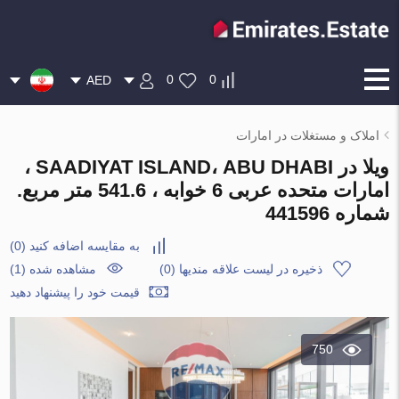
0
0
AED
املاک و مستغلات در امارات
ویلا در SAADIYAT ISLAND، ABU DHABI ،
امارات متحده عربی 6 خوابه ، 541.6 متر مربع.
شماره 441596
به مقایسه اضافه کنید
(
0
)
ذخیره در لیست علاقه مندیها
(
0
)
مشاهده شده (1)
قیمت خود را پیشنهاد دهید
750