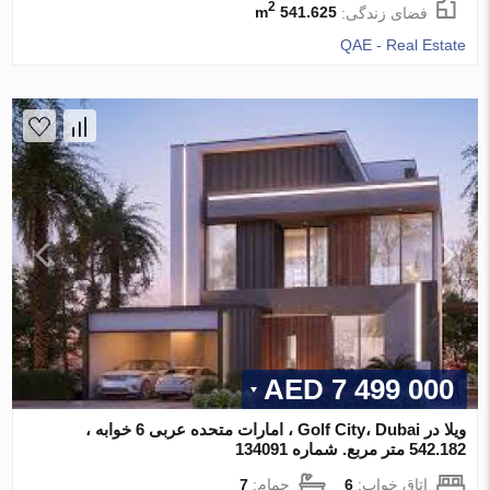
2
فضای زندگی:
541.625 m
QAE - Real Estate
7 499 000 AED
ویلا در Golf City، Dubai ، امارات متحده عربی 6 خوابه ،
542.182 متر مربع. شماره 134091
اتاق خواب:
6
حمام:
7