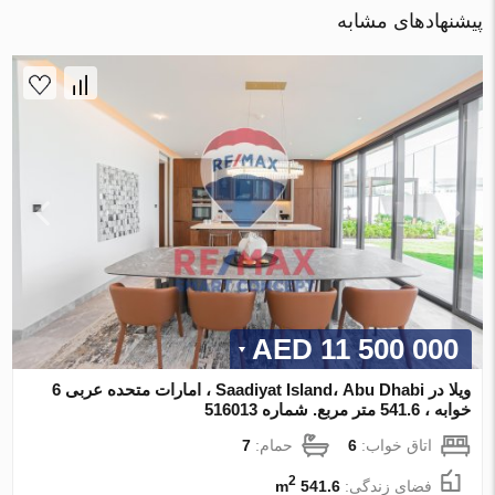
پیشنهادهای مشابه
11 500 000 AED
ویلا در Saadiyat Island، Abu Dhabi ، امارات متحده عربی 6
خوابه ، 541.6 متر مربع. شماره 516013
اتاق خواب:
6
حمام:
7
2
فضای زندگی:
541.6 m