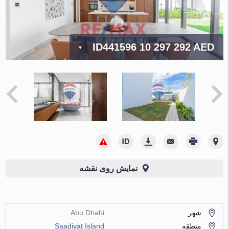
ID441596
10 297 292 AED
نمایش روی نقشه
شهر
Abu Dhabi
منطقه
Saadiyat Island