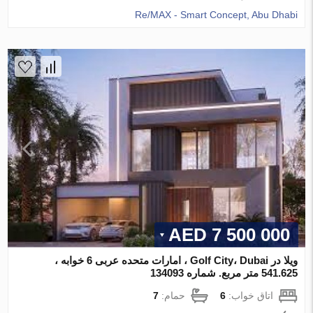
Re/MAX - Smart Concept, Abu Dhabi
7 500 000 AED
ویلا در Golf City، Dubai ، امارات متحده عربی 6 خوابه ،
541.625 متر مربع. شماره 134093
اتاق خواب:
6
حمام:
7