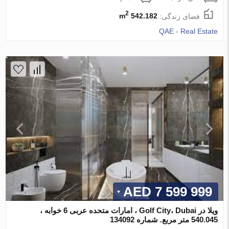
2
فضای زندگی:
542.182 m
QAE - Real Estate
7 599 999 AED
ویلا در Golf City، Dubai ، امارات متحده عربی 6 خوابه ،
540.045 متر مربع. شماره 134092