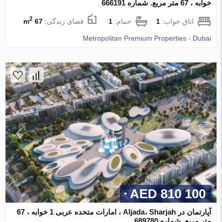
خوابه ، 67 متر مربع. شماره 666191
2
اتاق خواب:
1
حمام:
1
فضای زندگی:
67 m
Metropolitan Premium Properties - Dubai
810 100 AED
آپارتمان در Aljada، Sharjah ، امارات متحده عربی 1 خوابه ، 67
متر مربع. شماره 689780