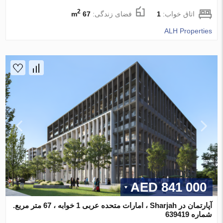
2
اتاق خواب:
1
فضای زندگی:
67 m
ALH Properties
841 000 AED
آپارتمان در Sharjah ، امارات متحده عربی 1 خوابه ، 67 متر مربع.
شماره 639419