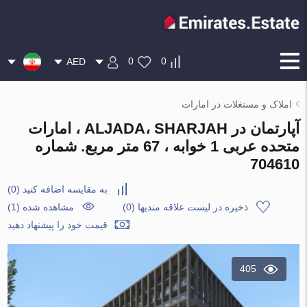
0
0
AED
املاک و مستغلات در امارات
آپارتمان در ALJADA، SHARJAH ، امارات
متحده عربی 1 خوابه ، 67 متر مربع. شماره
704610
به مقایسه اضافه کنید
(
0
)
ذخیره در لیست علاقه مندیها
(
0
)
مشاهده شده (1)
قیمت خود را پیشنهاد دهید
405