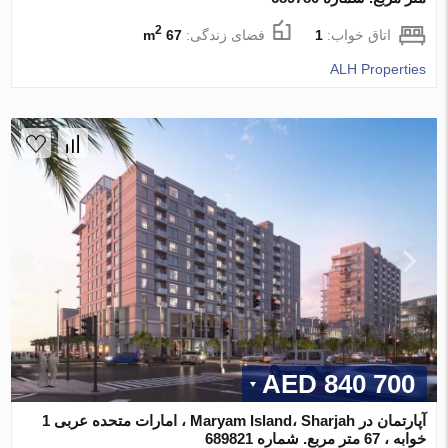
2
اتاق خواب:
1
فضای زندگی:
67 m
ALH Properties
840 700 AED
آپارتمان در Maryam Island، Sharjah ، امارات متحده عربی 1
خوابه ، 67 متر مربع. شماره 689821