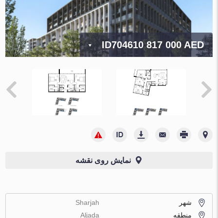
ID704610
817 000 AED
نمایش روی نقشه
شهر
Sharjah
منطقه
Aljada