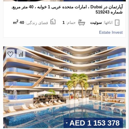
آپارتمان در Dubai ، امارات متحده عربی 1 خوابه ، 40 متر مربع.
شماره 519243
2
اتاقها:
سوئیت
حمام:
1
فضای زندگی:
40 m
Estate Invest
1 153 378 AED