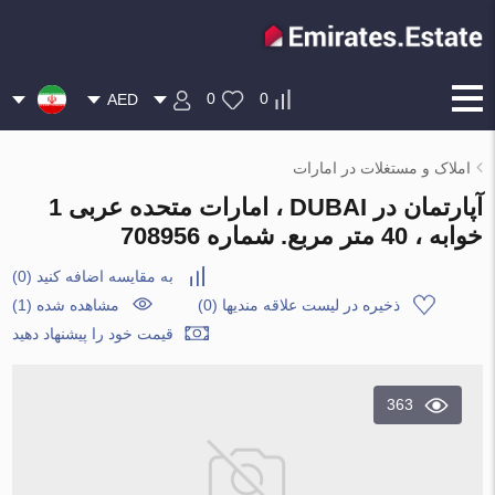
0
0
AED
املاک و مستغلات در امارات
آپارتمان در DUBAI ، امارات متحده عربی 1
خوابه ، 40 متر مربع. شماره 708956
به مقایسه اضافه کنید
(
0
)
ذخیره در لیست علاقه مندیها
(
0
)
مشاهده شده (1)
قیمت خود را پیشنهاد دهید
363