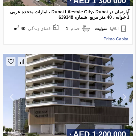
1 300 000 AED
آپارتمان در Dubai Lifestyle City، Dubai ، امارات متحده عربی
1 خوابه ، 40 متر مربع. شماره 639348
2
اتاقها:
سوئیت
حمام:
1
فضای زندگی:
40 m
Primo Capital
1 200 000 AED