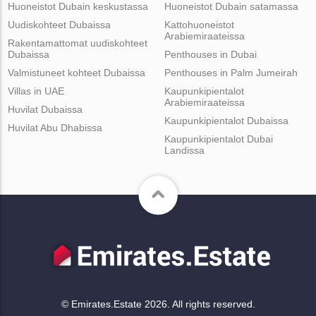
Huoneistot Dubain keskustassa
Huoneistot Dubain satamassa
Uudiskohteet Dubaissa
Kattohuoneistot
Arabiemiraateissa
Rakentamattomat uudiskohteet
Dubaissa
Penthouses in Dubai
Valmistuneet kohteet Dubaissa
Penthouses in Palm Jumeirah
Villas in UAE
Kaupunkipientalot
Arabiemiraateissa
Huvilat Dubaissa
Kaupunkipientalot Dubaissa
Huvilat Abu Dhabissa
Kaupunkipientalot Dubai
Landissa
© Emirates.Estate 2026. All rights reserved.