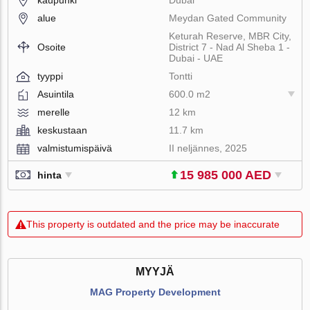
alue
Meydan Gated Community
Keturah Reserve, MBR City,
Osoite
District 7 - Nad Al Sheba 1 -
Dubai - UAE
tyyppi
Tontti
Asuintila
600.0 m2
merelle
12 km
keskustaan
11.7 km
valmistumispäivä
II neljännes, 2025
15 985 000 AED
hinta
This property is outdated and the price may be inaccurate
MYYJÄ
MAG Property Development