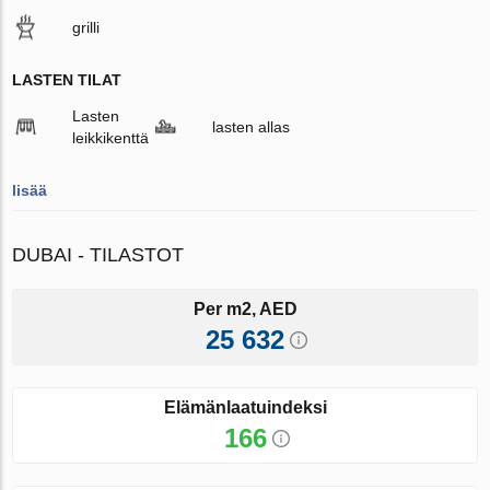
grilli
LASTEN TILAT
Lasten
lasten allas
leikkikenttä
lisää
DUBAI - TILASTOT
Per m2, AED
25 632
Elämänlaatuindeksi
166