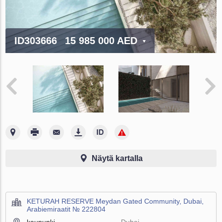
ID303666
15 985 000 AED
Näytä kartalla
KETURAH RESERVE Meydan Gated Community, Dubai,
Arabiemiraatit № 222804
kaupunki
Dubai