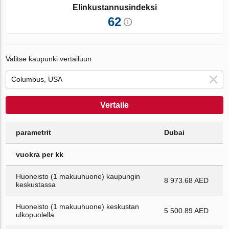
Elinkustannusindeksi
62
Valitse kaupunki vertailuun
Vertaile
parametrit
Dubai
vuokra per kk
Huoneisto (1 makuuhuone) kaupungin
8 973.68 AED
keskustassa
Huoneisto (1 makuuhuone) keskustan
5 500.89 AED
ulkopuolella