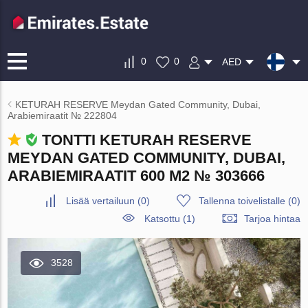
0
0
AED
KETURAH RESERVE Meydan Gated Community, Dubai,
Arabiemiraatit № 222804
TONTTI KETURAH RESERVE
MEYDAN GATED COMMUNITY, DUBAI,
ARABIEMIRAATIT 600 M2 № 303666
Lisää vertailuun
(
0
)
Tallenna toivelistalle
(
0
)
Katsottu (1)
Tarjoa hintaa
3528