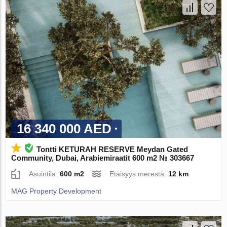
16 340 000 AED
Tontti KETURAH RESERVE Meydan Gated
Community, Dubai, Arabiemiraatit 600 m2 № 303667
Asuintila:
600 m2
Etäisyys merestä:
12 km
MAG Property Development