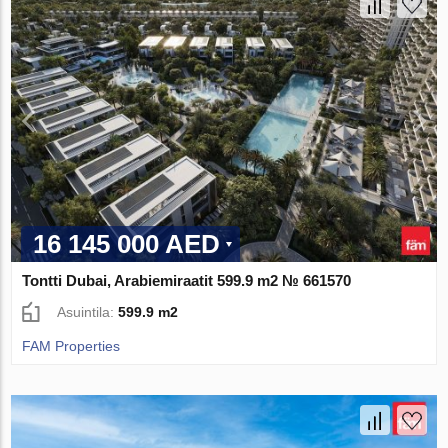
16 145 000 AED
Tontti Dubai, Arabiemiraatit 599.9 m2 № 661570
Asuintila:
599.9 m2
FAM Properties