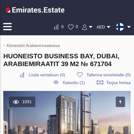
0
0
AED
Kiinteistöt Arabiemiraateissa
HUONEISTO BUSINESS BAY, DUBAI,
ARABIEMIRAATIT 39 M2 № 671704
Lisää vertailuun
(
0
)
Tallenna toivelistalle
(
0
)
Katsottu (1)
Tarjoa hintaa
1091