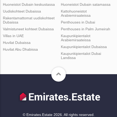
Huoneistot Dubain keskustassa
Huoneistot Dubain satamassa
Uudiskohteet Dubaissa
Kattohuoneistot
Arabiemiraateissa
Rakentamattomat uudiskohteet
Dubaissa
Penthouses in Dubai
Valmistuneet kohteet Dubaissa
Penthouses in Palm Jumeirah
Villas in UAE
Kaupunkipientalot
Arabiemiraateissa
Huvilat Dubaissa
Kaupunkipientalot Dubaissa
Huvilat Abu Dhabissa
Kaupunkipientalot Dubai
Landissa
© Emirates.Estate 2026. All rights reserved.