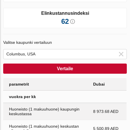
Elinkustannusindeksi
62
Valitse kaupunki vertailuun
Vertaile
parametrit
Dubai
vuokra per kk
Huoneisto (1 makuuhuone) kaupungin
8 973.68 AED
keskustassa
Huoneisto (1 makuuhuone) keskustan
5 500.89 AED