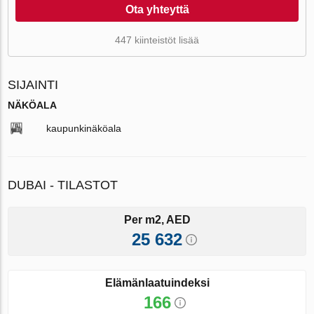
Ota yhteyttä
447 kiinteistöt lisää
SIJAINTI
NÄKÖALA
kaupunkinäköala
DUBAI - TILASTOT
Per m2, AED
25 632
Elämänlaatuindeksi
166