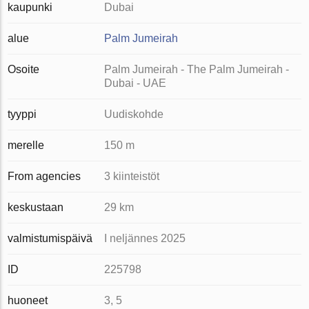
kaupunki
Dubai
alue
Palm Jumeirah
Osoite
Palm Jumeirah - The Palm Jumeirah -
Dubai - UAE
tyyppi
Uudiskohde
merelle
150 m
From agencies
3 kiinteistöt
keskustaan
29 km
valmistumispäivä
I neljännes 2025
ID
225798
huoneet
3, 5