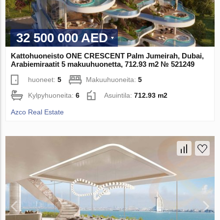
32 500 000 AED
Kattohuoneisto ONE CRESCENT Palm Jumeirah, Dubai,
Arabiemiraatit 5 makuuhuonetta, 712.93 m2 № 521249
huoneet:
5
Makuuhuoneita:
5
Kylpyhuoneita:
6
Asuintila:
712.93 m2
Azco Real Estate