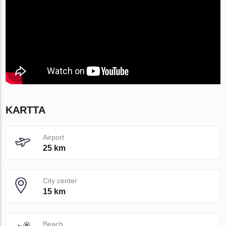
KARTTA
Airport
25 km
City center
15 km
Beach