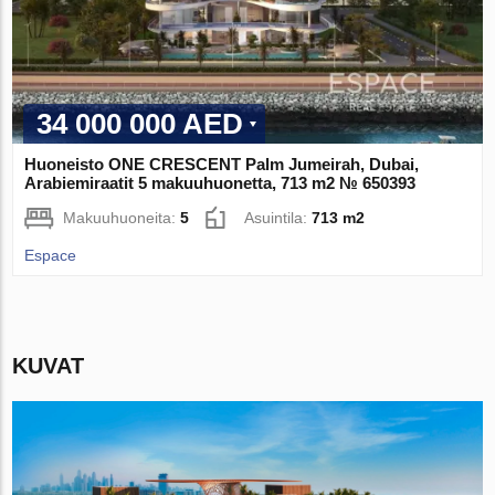
34 000 000 AED
Huoneisto ONE CRESCENT Palm Jumeirah, Dubai,
Arabiemiraatit 5 makuuhuonetta, 713 m2 № 650393
Makuuhuoneita:
5
Asuintila:
713 m2
Espace
KUVAT