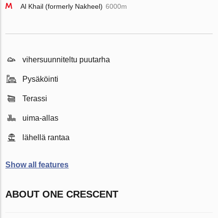
Al Khail (formerly Nakheel)
6000m
vihersuunniteltu puutarha
Pysäköinti
Terassi
uima-allas
lähellä rantaa
Show all features
ABOUT ONE CRESCENT