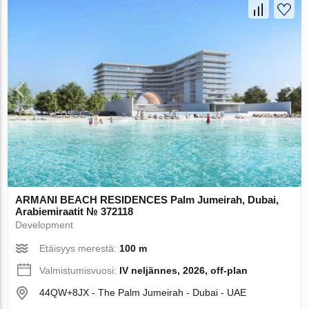
ARMANI BEACH RESIDENCES Palm Jumeirah, Dubai,
Arabiemiraatit № 372118
Development
Etäisyys merestä:
100 m
Valmistumisvuosi:
IV neljännes, 2026, off-plan
44QW+8JX - The Palm Jumeirah - Dubai - UAE