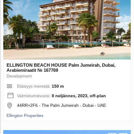
ELLINGTON BEACH HOUSE Palm Jumeirah, Dubai,
Arabiemiraatit № 167769
Development
Etäisyys merestä:
150 m
Valmistumisvuosi:
II neljännes, 2023, off-plan
44RR+2F6 - The Palm Jumeirah - Dubai - UAE
Ellington Properties