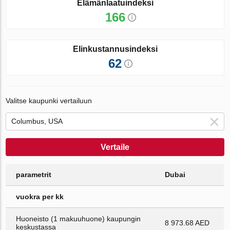
Elämänlaatuindeksi
166
Elinkustannusindeksi
62
Valitse kaupunki vertailuun
Vertaile
parametrit
Dubai
vuokra per kk
Huoneisto (1 makuuhuone) kaupungin
8 973.68 AED
keskustassa