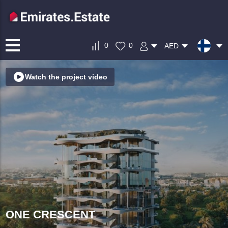
0
0
AED
Watch the project video
ONE CRESCENT