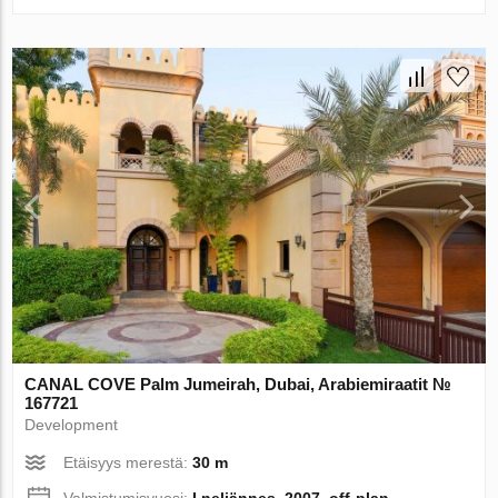
CANAL COVE Palm Jumeirah, Dubai, Arabiemiraatit №
167721
Development
Etäisyys merestä:
30 m
Valmistumisvuosi:
I neljännes, 2007, off-plan