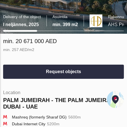
Delivery of the object
Asuintila
Rakennutt
I neljännes, 2025
min. 399 m2
AHS Prop
min. 20 671 000 AED
min. 257 AED/m2
Request objects
Location
PALM JUMEIRAH - THE PALM JUMEIRAH -
DUBAI - UAE
Mashreq (formerly Sharaf DG)
5600m
Dubai Internet City
5200m