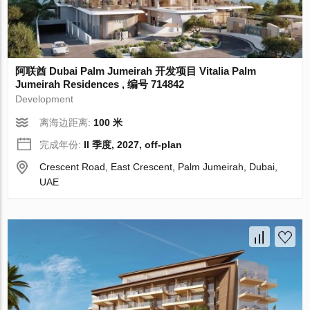
阿联酋 Dubai Palm Jumeirah 开发项目 Vitalia Palm
Jumeirah Residences , 编号 714842
Development
离海边距离:
100 米
完成年份:
II 季度, 2027, off-plan
Crescent Road, East Crescent, Palm Jumeirah, Dubai,
UAE