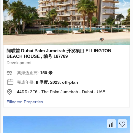
阿联酋 Dubai Palm Jumeirah 开发项目 ELLINGTON
BEACH HOUSE , 编号 167769
Development
离海边距离:
150 米
完成年份:
II 季度, 2023, off-plan
44RR+2F6 - The Palm Jumeirah - Dubai - UAE
Ellington Properties