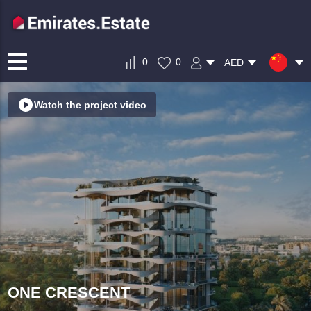
0
0
AED
Watch the project video
ONE CRESCENT