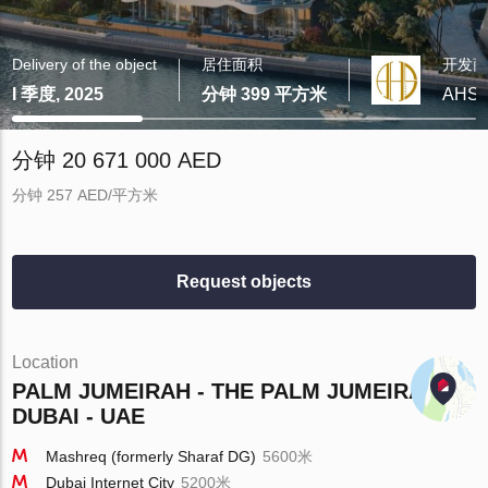
Delivery of the object
居住面积
开发
I 季度, 2025
分钟 399 平方米
AHS P
分钟 20 671 000 AED
分钟 257 AED/平方米
Request objects
Location
PALM JUMEIRAH - THE PALM JUMEIRAH -
DUBAI - UAE
Mashreq (formerly Sharaf DG)
5600米
Dubai Internet City
5200米