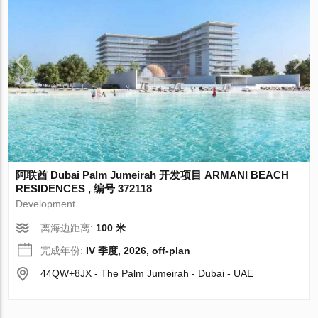
阿联酋 Dubai Palm Jumeirah 开发项目 ARMANI BEACH
RESIDENCES , 编号 372118
Development
离海边距离:
100 米
完成年份:
IV 季度, 2026, off-plan
44QW+8JX - The Palm Jumeirah - Dubai - UAE