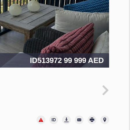
ID513972
99 999 AED