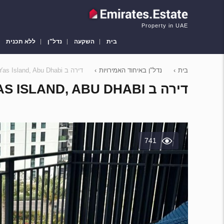
Property in UAE
בית
השקעה
נדל"ן
ללא תכנית
בית
›
נדל"ן באיחוד האמירויות
›
דירה ב Yas Island, Abu Dhabi, איחוד האמירויות 1 חדר שינה, 63 מ"ר מספר 513972
דירה ב YAS ISLAND, ABU DHABI, איחוד האמירויות 1 חדר שינה, 63 מ"ר מספר 513972
741