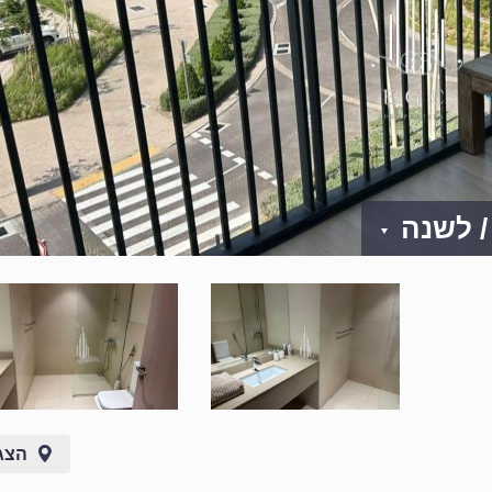
/ לשנה
הצג