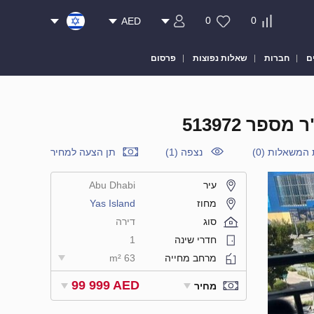
0
0
AED
ם
חברות
שאלות נפוצות
פרסום
 המשאלות
(
0
)
נצפה (1)
תן הצעה למחיר
עיר
Abu Dhabi
מחוז
Yas Island
סוג
דירה
חדרי שינה
1
מרחב מחייה
63 m²
99 999 AED
מחיר