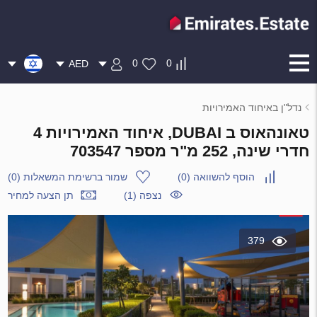
0
0
AED
נדל"ן באיחוד האמירויות
טאונהאוס ב DUBAI, איחוד האמירויות 4
חדרי שינה, 252 מ"ר מספר 703547
הוסף להשוואה
(
0
)
שמור ברשימת המשאלות
(
0
)
נצפה (1)
תן הצעה למחיר
379