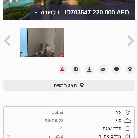
220 000 AED
ID703547
/ לשנה
הצג במפה
עיר
Dubai
סוג
טאונהאוס
חדרי שינה
4
מרחב מחייה
252 m²