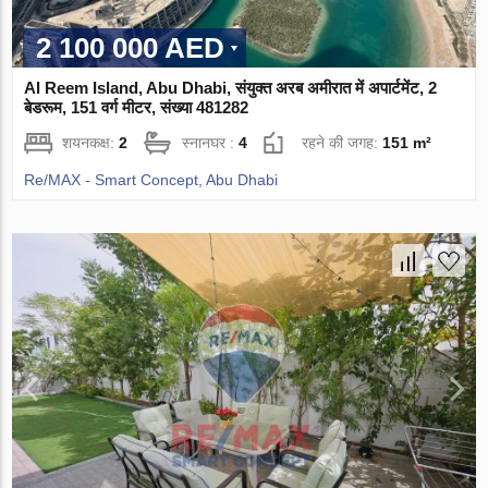
2 100 000 AED
Al Reem Island, Abu Dhabi, संयुक्त अरब अमीरात में अपार्टमेंट, 2
बेडरूम, 151 वर्ग मीटर, संख्या 481282
शयनकक्ष:
2
स्नानघर :
4
रहने की जगह:
151 m²
Re/MAX - Smart Concept, Abu Dhabi