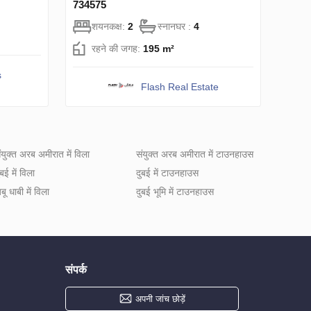
734575
शयनकक्ष:
2
स्नानघर :
4
रहने की जगह:
195 m²
s
Flash Real Estate
ंयुक्त अरब अमीरात में विला
संयुक्त अरब अमीरात में टाउनहाउस
ुबई में विला
दुबई में टाउनहाउस
बू धाबी में विला
दुबई भूमि में टाउनहाउस
संपर्क
अपनी जांच छोड़ें