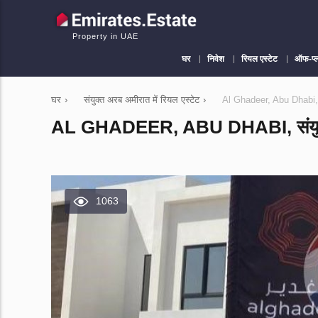
Property in UAE
घर
निवेश
रियल एस्टेट
ऑफ-प्
घर
›
संयुक्त अरब अमीरात में रियल एस्टेट
›
Al Ghadeer, Abu Dhabi, सं
AL GHADEER, ABU DHABI, संयुक्त अर
1063