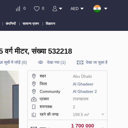
0
0
AED
कंपनियों
सामान्य प्रश्न
विज्ञापन
र्ग मीटर, संख्या 532218
छा सूची में जोड़ें
(
0
)
देखा गया (1)
देखा जा चुका है
शहर
Abu Dhabi
जिला
Al Ghadeer
Community
Al Ghadeer 2
प्रकार
टाउनहाउस
शयनकक्ष
2
रहने की जगह
199.5 m²
1 700 000