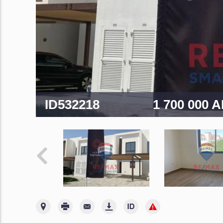
ID532218
1 700 000 