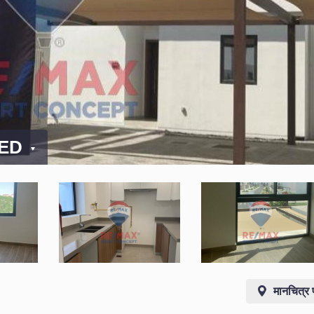
AED
मानचित्र 