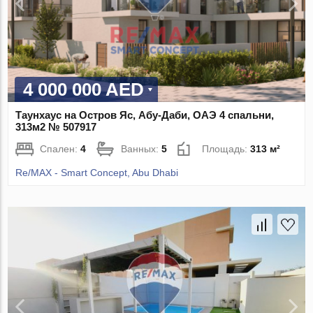
4 000 000 AED
Таунхаус на Остров Яс, Абу-Даби, ОАЭ 4 спальни,
313м2 № 507917
Спален:
4
Ванных:
5
Площадь:
313 м²
Re/MAX - Smart Concept, Abu Dhabi