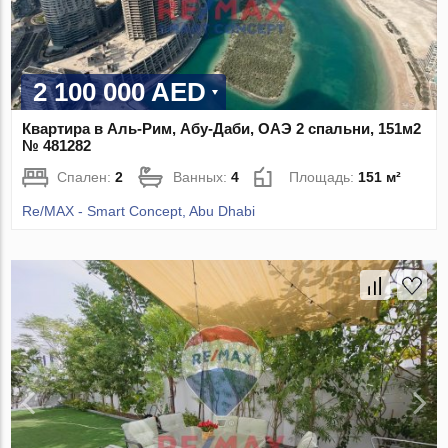
2 100 000 AED
Квартира в Аль-Рим, Абу-Даби, ОАЭ 2 спальни, 151м2
№ 481282
Спален:
2
Ванных:
4
Площадь:
151 м²
Re/MAX - Smart Concept, Abu Dhabi