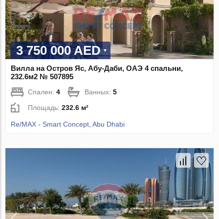
3 750 000 AED
Вилла на Остров Яс, Абу-Даби, ОАЭ 4 спальни,
232.6м2 № 507895
Спален:
4
Ванных:
5
Площадь:
232.6 м²
Re/MAX - Smart Concept, Abu Dhabi