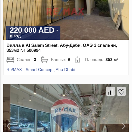
220 000 AED
в год
Вилла в Al Salam Street, Абу-Даби, ОАЭ 3 спальни,
353м2 № 506994
Спален:
3
Ванных:
6
Площадь:
353 м²
Re/MAX - Smart Concept, Abu Dhabi