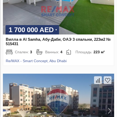
1 700 000 AED
Вилла в Al Samha, Абу-Даби, ОАЭ 3 спальни, 223м2 №
515431
Спален:
3
Ванных:
4
Площадь:
223 м²
Re/MAX - Smart Concept, Abu Dhabi