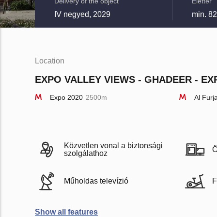
Delivery of the object
Élettér
IV negyed, 2029
min. 8
Location
EXPO VALLEY VIEWS - GHADEER - EXP
Expo 2020
2500m
Al Furj
Közvetlen vonal a biztonsági
Ö
szolgálathoz
Műholdas televízió
F
Show all features