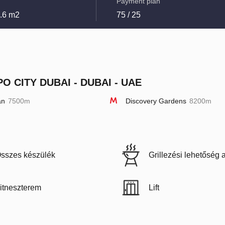
Payment plan
2.6 m2
75 / 25
O CITY DUBAI - DUBAI - UAE
an
7500m
Discovery Gardens
8200m
sszes készülék
Grillezési lehetőség 
itneszterem
Lift