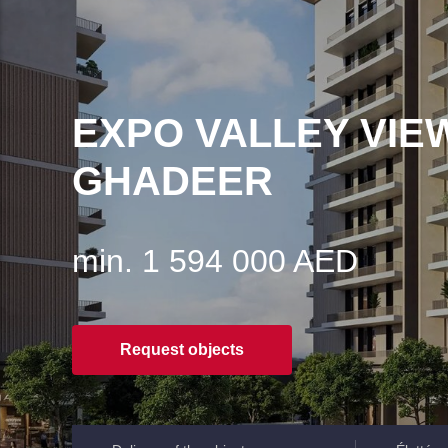
EXPO VALLEY VIEW
GHADEER
min. 1 594 000 AED
Request objects