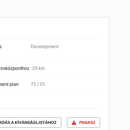
s
Development
rosközponthoz
29 km
ent plan
75 / 25
ADÁS A KÍVÁNSÁGLISTÁHOZ
PANASZ