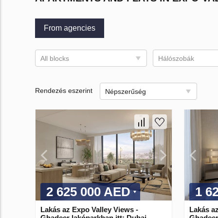
From agencies
All blocks
Hálószobák
Rendezés eszerint
Népszerűség
2 625 000 AED
1 6
Lakás az Expo Valley Views -
Lakás az
Ghadeer lakóparkban itt: Dubai,
Ghadeer 