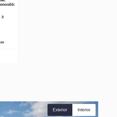
zonosító:
:
3
 km
Exterior
Interior