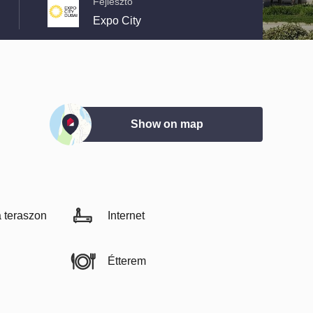
Fejlesztő
Expo City
Show on map
a teraszon
Internet
Étterem