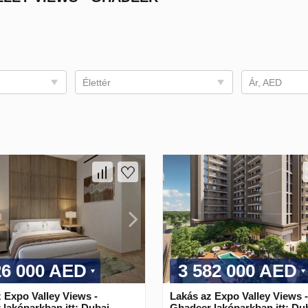
Élettér
Ár, AED
26 000 AED
3 582 000 AED
 Expo Valley Views -
Lakás az Expo Valley Views -
lakóparkban itt: Dubai,
Ghadeer lakóparkban itt: Dub