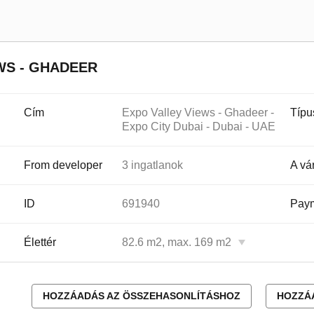
WS - GHADEER
Cím
Expo Valley Views - Ghadeer -
Típu
Expo City Dubai - Dubai - UAE
From developer
3 ingatlanok
A vá
ID
691940
Paym
Élettér
82.6 m2, max. 169 m2
HOZZÁADÁS AZ ÖSSZEHASONLÍTÁSHOZ
HOZZÁ