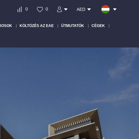
0
0
AED
ROSOK
KÖLTÖZÉS AZ EAE
ÚTMUTATÓK
CÉGEK