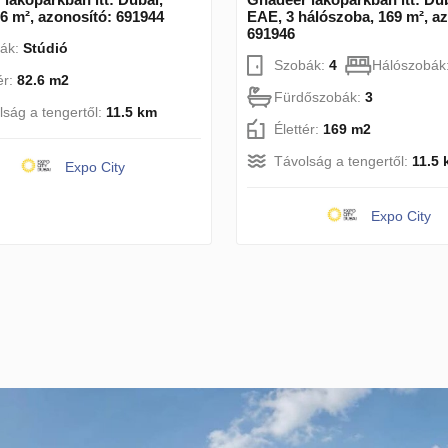
6 m², azonosító: 691944
EAE, 3 hálószoba, 169 m², a
691946
ák:
Stúdió
Szobák:
4
Hálószobák
ér:
82.6 m2
Fürdőszobák:
3
lság a tengertől:
11.5 km
Élettér:
169 m2
Távolság a tengertől:
11.5
Expo City
Expo City