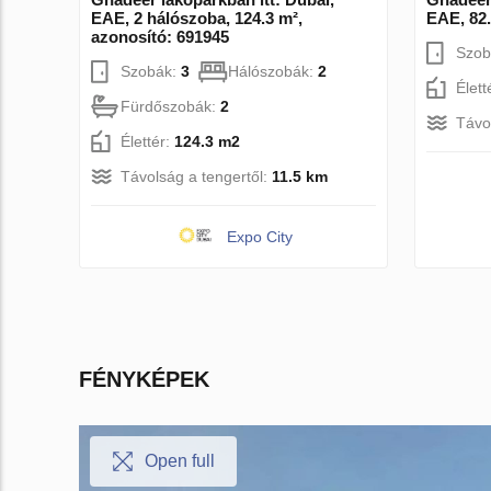
EAE, 2 hálószoba, 124.3 m²,
EAE, 82.
azonosító: 691945
Szob
Szobák:
3
Hálószobák:
2
Élett
Fürdőszobák:
2
Távo
Élettér:
124.3 m2
Távolság a tengertől:
11.5 km
Expo City
FÉNYKÉPEK
Open full