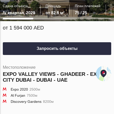
Сдача объекта
Площадь
План платежей
IV квартал, 2029
от 82.6 м²
75 / 25
от 1 594 000 AED
Запросить объекты
Местоположение
EXPO VALLEY VIEWS - GHADEER - EXPO
CITY DUBAI - DUBAI - UAE
Expo 2020
2500м
Al Furjan
7500м
Discovery Gardens
8200м