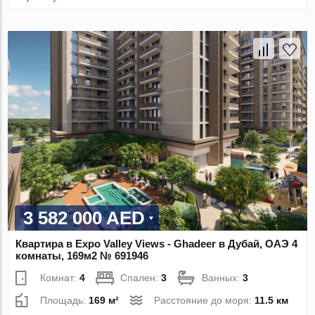
3 582 000 AED
Квартира в Expo Valley Views - Ghadeer в Дубай, ОАЭ 4
комнаты, 169м2 № 691946
Комнат:
4
Спален:
3
Ванных:
3
Площадь:
169 м²
Расстояние до моря:
11.5 км