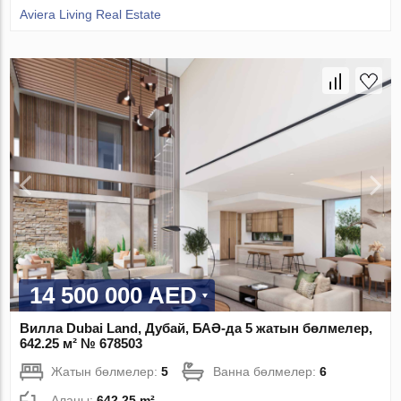
Aviera Living Real Estate
14 500 000 AED
Вилла Dubai Land, Дубай, БАӘ-да 5 жатын бөлмелер,
642.25 м² № 678503
Жатын бөлмелер:
5
Ванна бөлмелер:
6
Алаңы:
642.25 m²