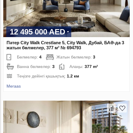
12 495 000 AED
Пәтер City Walk Crestlane 5, City Walk, Дубай, БАӘ-да 3
жатын бөлмелер, 377 м² № 694793
Бөлмелер:
4
Жатын бөлмелер:
3
Ванна бөлмелер:
3
Алаңы:
377 m²
Теңізге дейінгі қашықтық:
1.2 км
Meraas