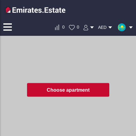
0
0
AED
Choose apartment