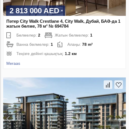
2 813 000 AED
Пәтер City Walk Crestlane 4, City Walk, Дубай, БАӘ-да 1
жатын бөлме, 78 м² № 694784
Бөлмелер:
2
Жатын бөлмелер:
1
Ванна бөлмелер:
1
Алаңы:
78 m²
Теңізге дейінгі қашықтық:
1.2 км
Meraas