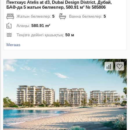
Пентхаус Atelis at d3, Dubai Design District, Дубай,
БАӘ-да 5 жатын бөлмелер, 580.91 м² № 585806
Жатын бөлмелер:
5
Ванна бөлмелер:
5
Алаңы:
580.91 m²
Теңізге дейінгі қашықтық:
50 м
Meraas