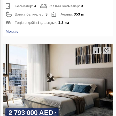
Бөлмелер:
4
Жатын бөлмелер:
3
Ванна бөлмелер:
3
Алаңы:
353 m²
Теңізге дейінгі қашықтық:
1.2 км
Meraas
2 793 000 AED