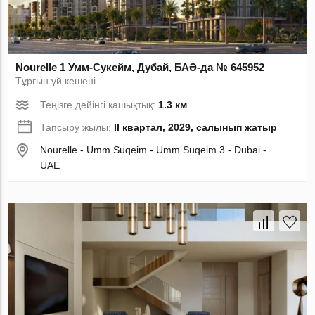
Nourelle 1 Умм-Сукейм, Дубай, БАӘ-да № 645952
Тұрғын үй кешені
Теңізге дейінгі қашықтық:
1.3 км
Тапсыру жылы:
II квартал, 2029, салынып жатыр
Nourelle - Umm Suqeim - Umm Suqeim 3 - Dubai -
UAE