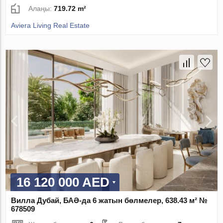
Алаңы:
719.72 m²
Aviera Living Real Estate
16 120 000 AED
Вилла Дубай, БАӘ-да 6 жатын бөлмелер, 638.43 м² №
678509