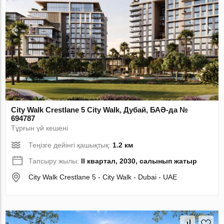
City Walk Crestlane 5 City Walk, Дубай, БАӘ-да №
694787
Тұрғын үй кешені
Теңізге дейінгі қашықтық:
1.2 км
Тапсыру жылы:
II квартал, 2030, салынып жатыр
City Walk Crestlane 5 - City Walk - Dubai - UAE