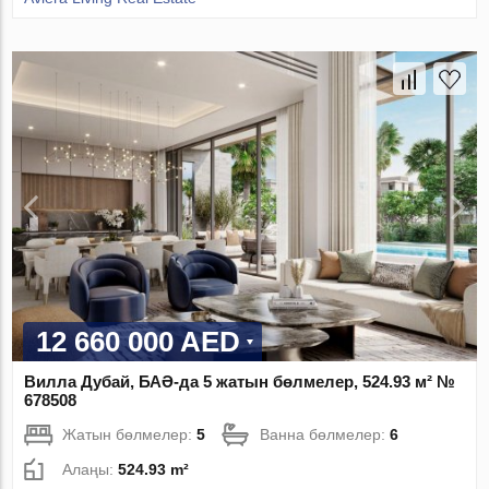
12 660 000 AED
Вилла Дубай, БАӘ-да 5 жатын бөлмелер, 524.93 м² №
678508
Жатын бөлмелер:
5
Ванна бөлмелер:
6
Алаңы:
524.93 m²