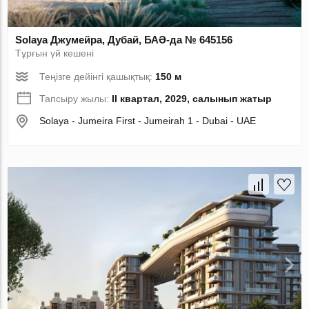
Solaya Джумейра, Дубай, БАӘ-да № 645156
Тұрғын үй кешені
Теңізге дейінгі қашықтық:
150 м
Тапсыру жылы:
II квартал, 2029, салынып жатыр
Solaya - Jumeira First - Jumeirah 1 - Dubai - UAE