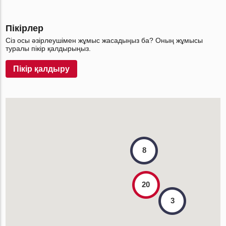
Пікірлер
Сіз осы әзірлеушімен жұмыс жасадыңыз ба? Оның жұмысы
туралы пікір қалдырыңыз.
Пікір қалдыру
8
20
3