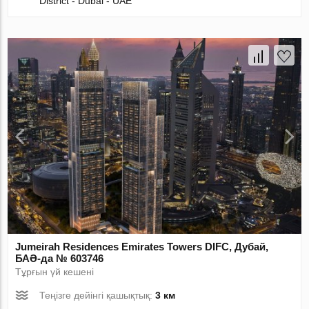
District - Dubai - UAE
Jumeirah Residences Emirates Towers DIFC, Дубай,
БАӘ-да № 603746
Тұрғын үй кешені
Теңізге дейінгі қашықтық:
3 км