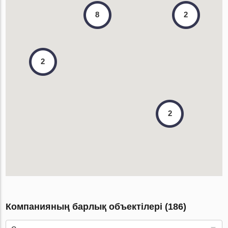
2
8
2
2
Компанияның барлық объектілері (186)