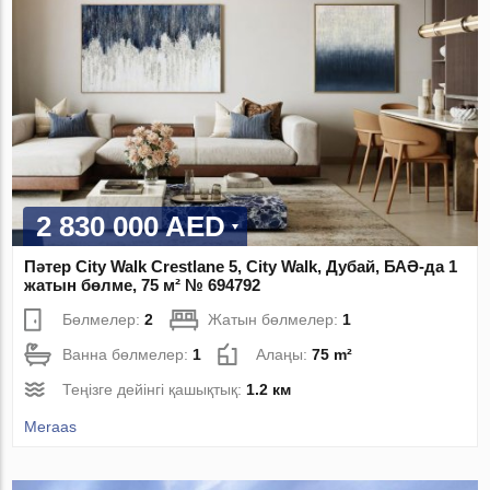
2 830 000 AED
Пәтер City Walk Crestlane 5, City Walk, Дубай, БАӘ-да 1
жатын бөлме, 75 м² № 694792
Бөлмелер:
2
Жатын бөлмелер:
1
Ванна бөлмелер:
1
Алаңы:
75 m²
Теңізге дейінгі қашықтық:
1.2 км
Meraas