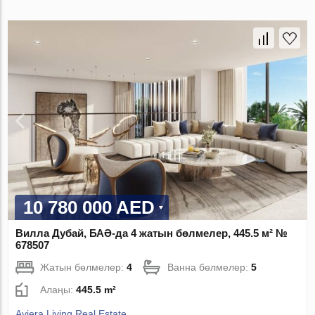
10 780 000 AED
Вилла Дубай, БАӘ-да 4 жатын бөлмелер, 445.5 м² №
678507
Жатын бөлмелер:
4
Ванна бөлмелер:
5
Алаңы:
445.5 m²
Aviera Living Real Estate