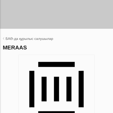
БАӘ-да құрылыс салушылар
MERAAS