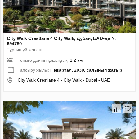
City Walk Crestlane 4 City Walk, Дубай, БАӘ-да №
694780
Тұрғын үй кешені
Теңізге дейінгі қашықтық:
1.2 км
Тапсыру жылы:
II квартал, 2030, салынып жатыр
City Walk Crestlane 4 - City Walk - Dubai - UAE