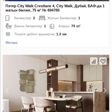
Пәтер City Walk Crestlane 4, City Walk, Дубай, БАӘ-да 1
жатын бөлме, 75 м² № 694785
Бөлмелер:
2
Жатын бөлмелер:
1
Ванна бөлмелер:
1
Алаңы:
75 m²
Теңізге дейінгі қашықтық:
1.2 км
Meraas