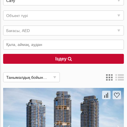
Сату
Объект түрі
Бағасы, AED
Іздеу
Танымалдық бойынша