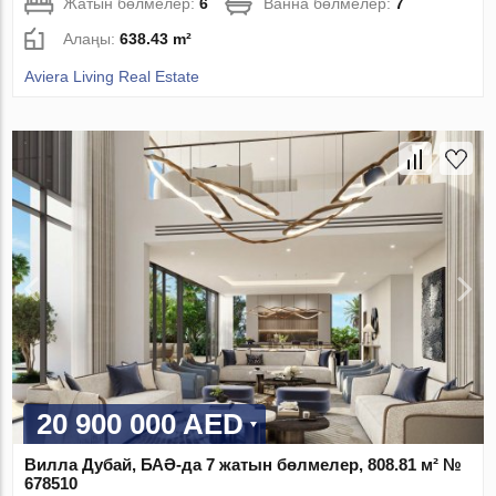
Жатын бөлмелер:
6
Ванна бөлмелер:
7
Алаңы:
638.43 m²
Aviera Living Real Estate
20 900 000 AED
Вилла Дубай, БАӘ-да 7 жатын бөлмелер, 808.81 м² №
678510