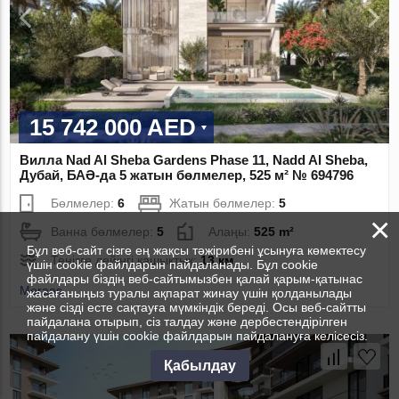
15 742 000 AED
Вилла Nad Al Sheba Gardens Phase 11, Nadd Al Sheba,
Дубай, БАӘ-да 5 жатын бөлмелер, 525 м² № 694796
Бөлмелер:
6
Жатын бөлмелер:
5
×
Ванна бөлмелер:
5
Алаңы:
525 m²
Бұл веб-сайт сізге ең жақсы тәжірибені ұсынуға көмектесу
Теңізге дейінгі қашықтық:
13 км
үшін cookie файлдарын пайдаланады. Бұл cookie
файлдары біздің веб-сайтымызбен қалай қарым-қатынас
Meraas
жасағаныңыз туралы ақпарат жинау үшін қолданылады
және сізді есте сақтауға мүмкіндік береді. Осы веб-сайтты
пайдалана отырып, сіз талдау және дербестендірілген
пайдалану үшін cookie файлдарын пайдалануға келісесіз.
Қабылдау