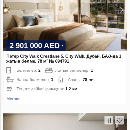
2 901 000 AED
Пәтер City Walk Crestlane 5, City Walk, Дубай, БАӘ-да 1
жатын бөлме, 78 м² № 694791
Бөлмелер:
2
Жатын бөлмелер:
1
Ванна бөлмелер:
1
Алаңы:
78 m²
Теңізге дейінгі қашықтық:
1.2 км
Meraas