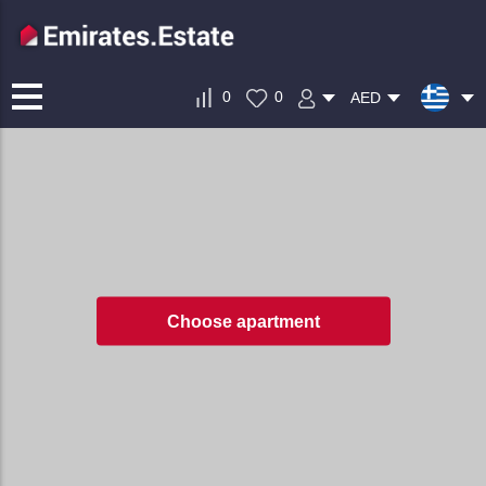
0
0
AED
Choose apartment