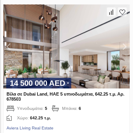
14 500 000 AED
Βίλα σε Dubai Land, ΗΑΕ 5 υπνοδωμάτια, 642.25 τ.μ. Αρ.
678503
Υπνοδωμάτια:
5
Μπάνια:
6
Χώρο:
642.25 τ.μ.
Aviera Living Real Estate