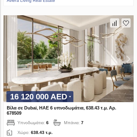
Aviera Living Real Estate
16 120 000 AED
Βίλα σε Dubai, ΗΑΕ 6 υπνοδωμάτια, 638.43 τ.μ. Αρ.
678509
Υπνοδωμάτια:
6
Μπάνια:
7
Χώρο:
638.43 τ.μ.