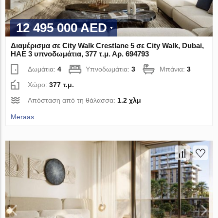
12 495 000 AED
Διαμέρισμα σε City Walk Crestlane 5 σε City Walk, Dubai,
ΗΑΕ 3 υπνοδωμάτια, 377 τ.μ. Αρ. 694793
Δωμάτια:
4
Υπνοδωμάτια:
3
Μπάνια:
3
Χώρο:
377 τ.μ.
Απόσταση από τη θάλασσα:
1.2 χλμ
Meraas