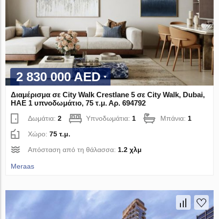
2 830 000 AED
Διαμέρισμα σε City Walk Crestlane 5 σε City Walk, Dubai,
ΗΑΕ 1 υπνοδωμάτιο, 75 τ.μ. Αρ. 694792
Δωμάτια:
2
Υπνοδωμάτια:
1
Μπάνια:
1
Χώρο:
75 τ.μ.
Απόσταση από τη θάλασσα:
1.2 χλμ
Meraas