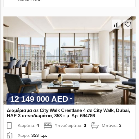
12 149 000 AED
Διαμέρισμα σε City Walk Crestlane 4 σε City Walk, Dubai,
ΗΑΕ 3 υπνοδωμάτια, 353 τ.μ. Αρ. 694786
Δωμάτια:
4
Υπνοδωμάτια:
3
Μπάνια:
3
Χώρο:
353 τ.μ.