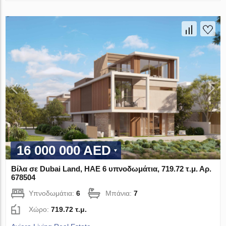
16 000 000 AED
Βίλα σε Dubai Land, ΗΑΕ 6 υπνοδωμάτια, 719.72 τ.μ. Αρ.
678504
Υπνοδωμάτια:
6
Μπάνια:
7
Χώρο:
719.72 τ.μ.