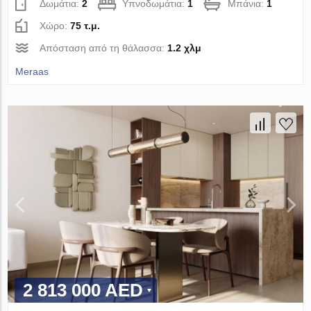
Δωμάτια:
2
Υπνοδωμάτια:
1
Μπάνια:
1
Χώρο:
75 τ.μ.
Απόσταση από τη θάλασσα:
1.2 χλμ
Meraas
2 813 000 AED