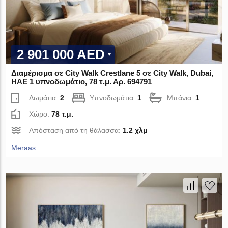
2 901 000 AED
Διαμέρισμα σε City Walk Crestlane 5 σε City Walk, Dubai,
ΗΑΕ 1 υπνοδωμάτιο, 78 τ.μ. Αρ. 694791
Δωμάτια:
2
Υπνοδωμάτια:
1
Μπάνια:
1
Χώρο:
78 τ.μ.
Απόσταση από τη θάλασσα:
1.2 χλμ
Meraas