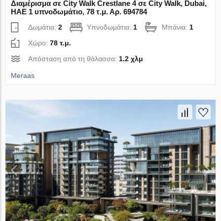
Διαμέρισμα σε City Walk Crestlane 4 σε City Walk, Dubai,
ΗΑΕ 1 υπνοδωμάτιο, 78 τ.μ. Αρ. 694784
Δωμάτια:
2
Υπνοδωμάτια:
1
Μπάνια:
1
Χώρο:
78 τ.μ.
Απόσταση από τη θάλασσα:
1.2 χλμ
Meraas