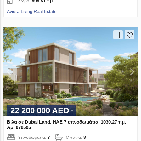
Χώρο:
808.81 τ.μ.
Aviera Living Real Estate
22 200 000 AED
Βίλα σε Dubai Land, ΗΑΕ 7 υπνοδωμάτια, 1030.27 τ.μ.
Αρ. 678505
Υπνοδωμάτια:
7
Μπάνια:
8