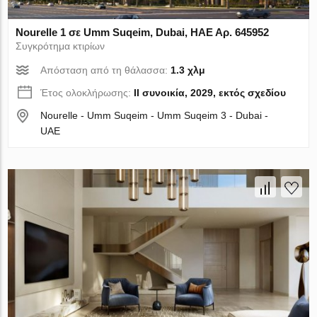
Nourelle 1 σε Umm Suqeim, Dubai, ΗΑΕ Αρ. 645952
Συγκρότημα κτιρίων
Απόσταση από τη θάλασσα:
1.3 χλμ
Έτος ολοκλήρωσης:
II συνοικία, 2029, εκτός σχεδίου
Nourelle - Umm Suqeim - Umm Suqeim 3 - Dubai -
UAE