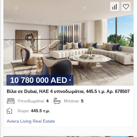
10 780 000 AED
Βίλα σε Dubai, ΗΑΕ 4 υπνοδωμάτια, 445.5 τ.μ. Αρ. 678507
Υπνοδωμάτια:
4
Μπάνια:
5
Χώρο:
445.5 τ.μ.
Aviera Living Real Estate