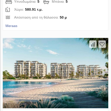
Υπνοδωμάτια:
5
Μπάνια:
5
Χώρο:
580.91 τ.μ.
Απόσταση από τη θάλασσα:
50 μ
Meraas