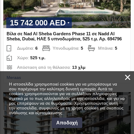
15 742 000 AED
Βίλα σε Nad Al Sheba Gardens Phase 11 σε Nadd Al
Sheba, Dubai, ΗΑΕ 5 υπνοδωμάτια, 525 τ.μ. Αρ. 694796
Δωμάτια:
6
Υπνοδωμάτια:
5
Μπάνια:
5
Χώρο:
525 τ.μ.
Απόσταση από τη θάλασσα:
13 χλμ
×
Meraas
Η ιστοσελίδα χρησιμοποιεί cookies για να μπορέσουμε να
σου παρέχουμε την καλύτερη δυνατή εμπειρία. Αυτά τα
cookies χρησιμοποιούνται για να συλλέξουν πληροφορίες
σχετικά με το πως αλληλεπιδράς με την ιστοσελίδα, και για να
μας επιτρέψουν να σε θυμόμαστε. Χρησιμοποιώντας αυτή
την ιστοσελίδα, συμφωνείς με τη χρήση cookies για σκοπούς
ανάλυσης και εξατομίκευσης.
Αποδοχή