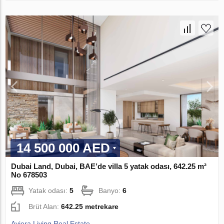
14 500 000 AED
Dubai Land, Dubai, BAE’de villa 5 yatak odası, 642.25 m²
No 678503
Yatak odası:
5
Banyo:
6
Brüt Alan:
642.25 metrekare
Aviera Living Real Estate