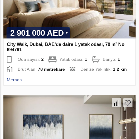
2 901 000 AED
City Walk, Dubai, BAE’de daire 1 yatak odası, 78 m² No
694791
Oda sayısı:
2
Yatak odası:
1
Banyo:
1
Brüt Alan:
78 metrekare
Denize Yakınlık:
1.2 km
Meraas