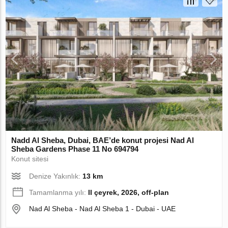
Nadd Al Sheba, Dubai, BAE’de konut projesi Nad Al
Sheba Gardens Phase 11 No 694794
Konut sitesi
Denize Yakınlık:
13 km
Tamamlanma yılı:
II çeyrek, 2026, off-plan
Nad Al Sheba - Nad Al Sheba 1 - Dubai - UAE