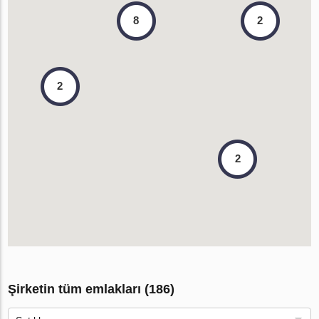
2
8
2
2
Şirketin tüm emlakları (186)