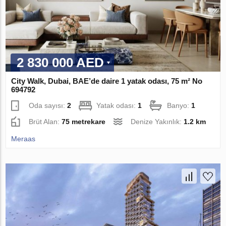
2 830 000 AED
City Walk, Dubai, BAE’de daire 1 yatak odası, 75 m² No
694792
Oda sayısı:
2
Yatak odası:
1
Banyo:
1
Brüt Alan:
75 metrekare
Denize Yakınlık:
1.2 km
Meraas