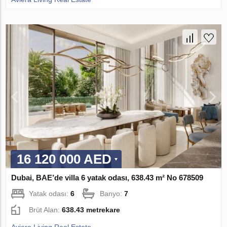
16 120 000 AED
Dubai, BAE’de villa 6 yatak odası, 638.43 m² No 678509
Yatak odası:
6
Banyo:
7
Brüt Alan:
638.43 metrekare