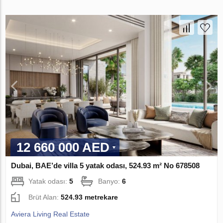
12 660 000 AED
Dubai, BAE’de villa 5 yatak odası, 524.93 m² No 678508
Yatak odası:
5
Banyo:
6
Brüt Alan:
524.93 metrekare
Aviera Living Real Estate