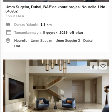
Umm Suqeim, Dubai, BAE’de konut projesi Nourelle 1 No
645952
Konut sitesi
Denize Yakınlık:
1.3 km
Tamamlanma yılı:
II çeyrek, 2029, off-plan
Nourelle - Umm Suqeim - Umm Suqeim 3 - Dubai -
UAE