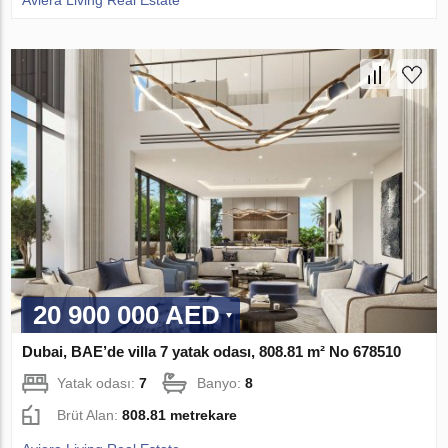
Aviera Living Real Estate
20 900 000 AED
Dubai, BAE’de villa 7 yatak odası, 808.81 m² No 678510
Yatak odası:
7
Banyo:
8
Brüt Alan:
808.81 metrekare