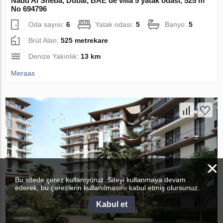
Nadd Al Sheba, Dubai, BAE’de villa 5 yatak odası, 525 m²
No 694796
Oda sayısı:
6
Yatak odası:
5
Banyo:
5
Brüt Alan:
525 metrekare
Denize Yakınlık:
13 km
Meraas
×
Bu sitede çerez kullanıyoruz. Siteyi kullanmaya devam
ederek, bu çerezlerin kullanılmasını kabul etmiş olursunuz.
Kabul et