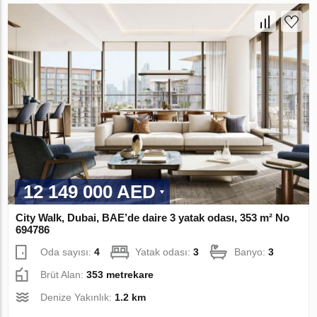
12 149 000 AED
City Walk, Dubai, BAE’de daire 3 yatak odası, 353 m² No
694786
Oda sayısı:
4
Yatak odası:
3
Banyo:
3
Brüt Alan:
353 metrekare
Denize Yakınlık:
1.2 km