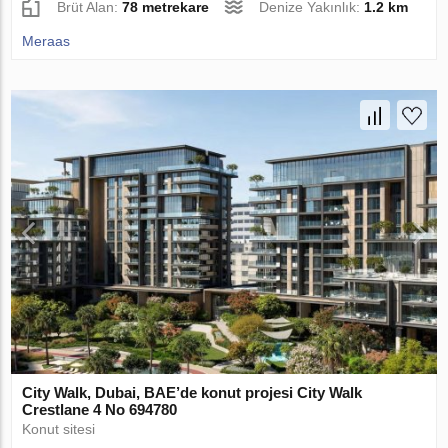
Brüt Alan:
78 metrekare
Denize Yakınlık:
1.2 km
Meraas
City Walk, Dubai, BAE’de konut projesi City Walk
Crestlane 4 No 694780
Konut sitesi