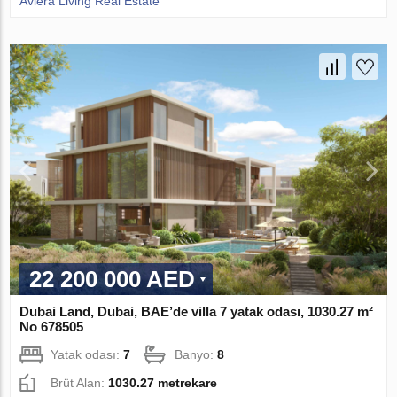
Aviera Living Real Estate
22 200 000 AED
Dubai Land, Dubai, BAE’de villa 7 yatak odası, 1030.27 m²
No 678505
Yatak odası:
7
Banyo:
8
Brüt Alan:
1030.27 metrekare