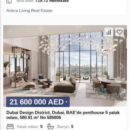
Brüt Alan:
719.72 metrekare
Aviera Living Real Estate
21 600 000 AED
Dubai Design District, Dubai, BAE’de penthouse 5 yatak
odası, 580.91 m² No 585806
Yatak odası:
5
Banyo:
5