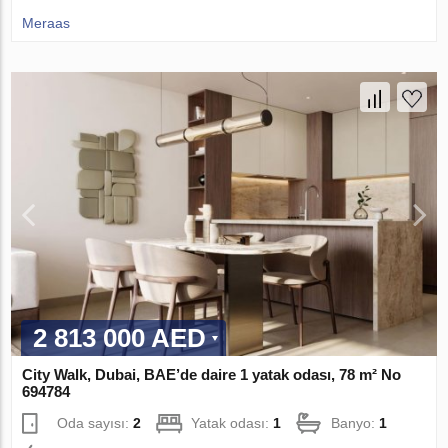
Meraas
2 813 000 AED
City Walk, Dubai, BAE’de daire 1 yatak odası, 78 m² No
694784
Oda sayısı:
2
Yatak odası:
1
Banyo:
1