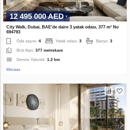
12 495 000 AED
City Walk, Dubai, BAE’de daire 3 yatak odası, 377 m² No
694793
Oda sayısı:
4
Yatak odası:
3
Banyo:
3
Brüt Alan:
377 metrekare
Denize Yakınlık:
1.2 km
Meraas