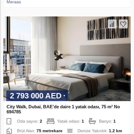
Meraas
2 793 000 AED
City Walk, Dubai, BAE’de daire 1 yatak odası, 75 m² No
694785
Oda sayısı:
2
Yatak odası:
1
Banyo:
1
Brüt Alan:
75 metrekare
Denize Yakınlık:
1.2 km