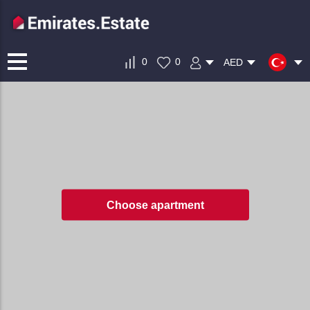
0
0
AED
Choose apartment