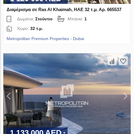
Διαμέρισμα σε Ras Al Khaimah, ΗΑΕ 32 τ.μ. Αρ. 665537
Δωμάτια:
Στούντιο
Μπάνια:
1
Χώρο:
32 τ.μ.
Metropolitan Premium Properties - Dubai
1 133 000 AED