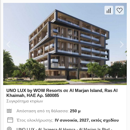
UNO LUX by WOW Resorts σε Al Marjan Island, Ras Al
Khaimah, ΗΑΕ Αρ. 580085
Συγκρότημα κτιρίων
Απόσταση από τη θάλασσα:
250 μ
Έτος ολοκλήρωσης:
IV συνοικία, 2027, εκτός σχεδίου
UNO LUX - Al Jazeera Al Hamra - Al Marjan Is Blvd -