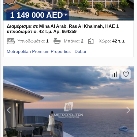
1 149 000 AED
Διαμέρισμα σε Mina Al Arab, Ras Al Khaimah, ΗΑΕ 1
υπνοδωμάτιο, 42 τ.μ. Αρ. 664259
Υπνοδωμάτια:
1
Μπάνια:
2
Χώρο:
42 τ.μ.
Metropolitan Premium Properties - Dubai