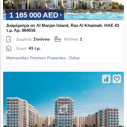
1 165 000 AED
Διαμέρισμα σε Al Marjan Island, Ras Al Khaimah, ΗΑΕ 43
τ.μ. Αρ. 664016
Δωμάτια:
Στούντιο
Μπάνια:
1
Χώρο:
43 τ.μ.
Metropolitan Premium Properties - Dubai