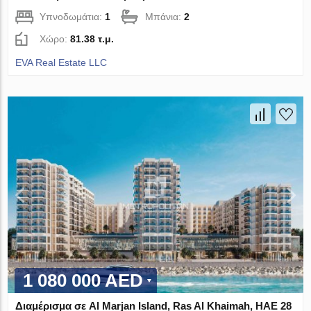
Υπνοδωμάτια:
1
Μπάνια:
2
Χώρο:
81.38 τ.μ.
EVA Real Estate LLC
1 080 000 AED
Διαμέρισμα σε Al Marjan Island, Ras Al Khaimah, ΗΑΕ 28