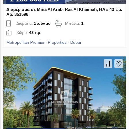
Διαμέρισμα σε Mina Al Arab, Ras Al Khaimah, ΗΑΕ 43 τ.μ.
Αρ. 351596
Δωμάτια:
Στούντιο
Μπάνια:
1
Χώρο:
43 τ.μ.
Metropolitan Premium Properties - Dubai