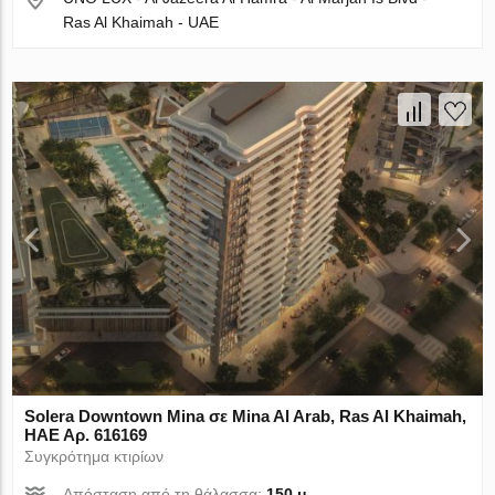
Ras Al Khaimah - UAE
Solera Downtown Mina σε Mina Al Arab, Ras Al Khaimah,
ΗΑΕ Αρ. 616169
Συγκρότημα κτιρίων
Απόσταση από τη θάλασσα:
150 μ