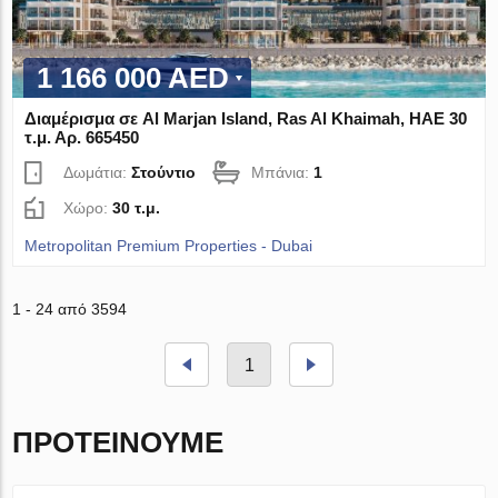
1 166 000 AED
Διαμέρισμα σε Al Marjan Island, Ras Al Khaimah, ΗΑΕ 30
τ.μ. Αρ. 665450
Δωμάτια:
Στούντιο
Μπάνια:
1
Χώρο:
30 τ.μ.
Metropolitan Premium Properties - Dubai
1 - 24 από 3594
1
ΠΡΟΤΕΊΝΟΥΜΕ