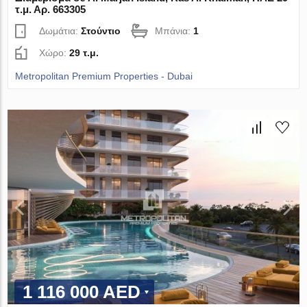
τ.μ. Αρ. 663305
Δωμάτια:
Στούντιο
Μπάνια:
1
Χώρο:
29 τ.μ.
Metropolitan Premium Properties - Dubai
1 116 000 AED