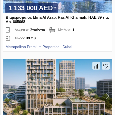
1 133 000 AED
Διαμέρισμα σε Mina Al Arab, Ras Al Khaimah, ΗΑΕ 39 τ.μ.
Αρ. 665068
Δωμάτια:
Στούντιο
Μπάνια:
1
Χώρο:
39 τ.μ.
Metropolitan Premium Properties - Dubai