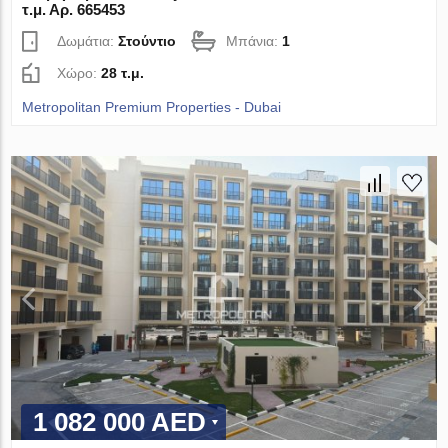
τ.μ. Αρ. 665453
Δωμάτια:
Στούντιο
Μπάνια:
1
Χώρο:
28 τ.μ.
Metropolitan Premium Properties - Dubai
1 082 000 AED