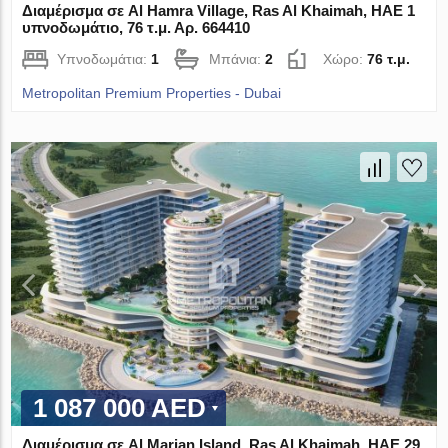
Διαμέρισμα σε Al Hamra Village, Ras Al Khaimah, ΗΑΕ 1
υπνοδωμάτιο, 76 τ.μ. Αρ. 664410
Υπνοδωμάτια:
1
Μπάνια:
2
Χώρο:
76 τ.μ.
Metropolitan Premium Properties - Dubai
1 087 000 AED
Διαμέρισμα σε Al Marjan Island, Ras Al Khaimah, ΗΑΕ 29