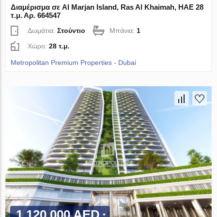
Διαμέρισμα σε Al Marjan Island, Ras Al Khaimah, ΗΑΕ 28
τ.μ. Αρ. 664547
Δωμάτια:
Στούντιο
Μπάνια:
1
Χώρο:
28 τ.μ.
Metropolitan Premium Properties - Dubai
1 120 000 AED