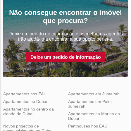
Não consegue encontrar o imóvel
que procura?
Deixe um pedido de informação e os melhores agentes
irão ajudá-lo a encontrar a sua opção perfeita.
Deixe um pedido de informação
Apartamentos nos EAU
Apartamentos em Jumeirah
Apartamentos no Dubai
Apartamentos em Palm
Jumeirah
Apartamentos no centro da
cidade do Dubai
Apartamentos na Marina do
Dubai
Novos projectos de
Penthouses nos EAU
desenvolvimento no Dubai