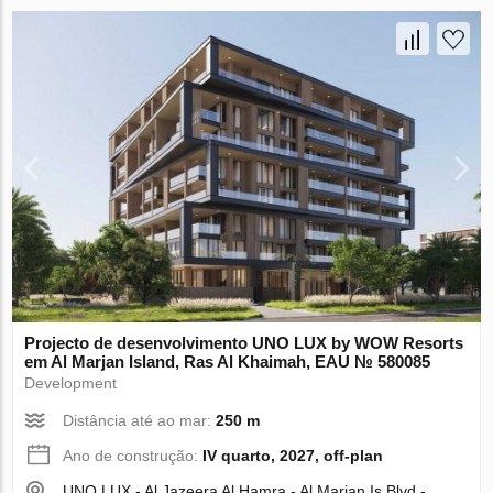
Projecto de desenvolvimento UNO LUX by WOW Resorts
em Al Marjan Island, Ras Al Khaimah, EAU № 580085
Development
Distância até ao mar:
250 m
Ano de construção:
IV quarto, 2027, off-plan
UNO LUX - Al Jazeera Al Hamra - Al Marjan Is Blvd -