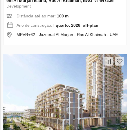
em Al Marjan Island, Ras Al Khaimah, EAU № 647236
Development
Distância até ao mar:
100 m
Ano de construção:
I quarto, 2028, off-plan
MPVR+62 - Jazeerat Al Marjan - Ras Al Khaimah - UAE