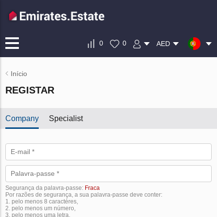
0
0
AED
Início
REGISTAR
Company
Specialist
Segurança da palavra-passe:
Fraca
Por razões de segurança, a sua palavra-passe deve conter:
1. pelo menos 8 caractéres,
2. pelo menos um número,
3. pelo menos uma letra.