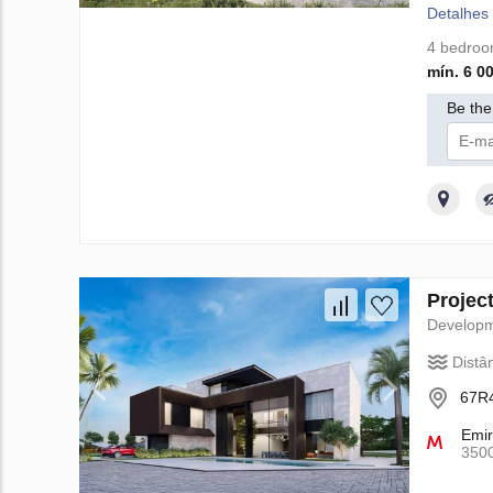
Detalhes
4 bedro
mín. 6 0
Be the 
Au
Projec
Develop
Distâ
67R4
Emir
350