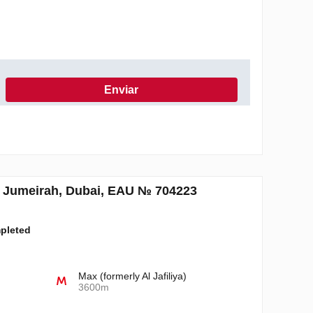
Enviar
 de Privacidade
em Jumeirah, Dubai, EAU № 704223
mpleted
Max (formerly Al Jafiliya)
3600m