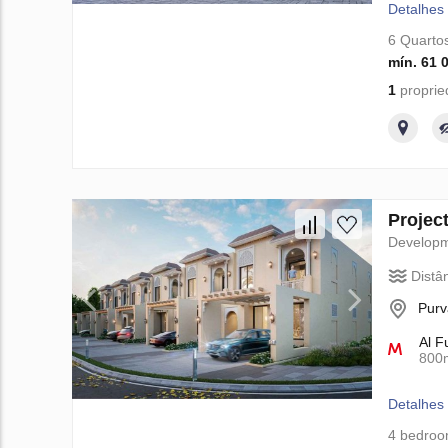
Detalhes
6 Quarto
mín. 61 
1
proprie
Projec
Develop
Distâ
Purv
Al F
800
Detalhes
4 bedro