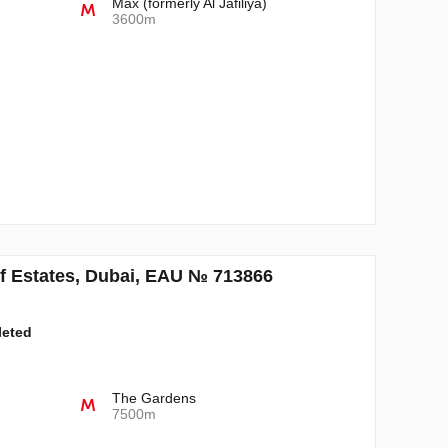
Max (formerly Al Jafiliya)
3600m
lf Estates, Dubai, EAU № 713866
leted
The Gardens
7500m