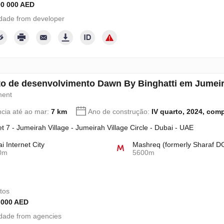
00 000 AED
dade from developer
to de desenvolvimento Dawn By Binghatti em Jumeir
ment
ncia até ao mar:
7 km
Ano de construção:
IV quarto, 2024, com
et 7 - Jumeirah Village - Jumeirah Village Circle - Dubai - UAE
i Internet City
Mashreq (formerly Sharaf D
0m
5600m
tos
 000 AED
dade from agencies