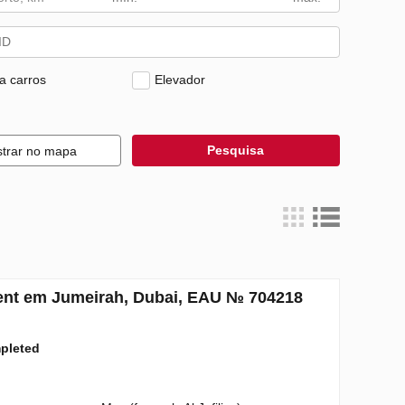
a carros
Elevador
Pesquisa
trar no mapa
ment em Jumeirah, Dubai, EAU № 704218
mpleted