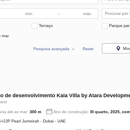
-
Terraço
Parque par
o mar
Mos
Pesquisa avançada
Reset
to de desenvolvimento Kaia Villa by Atara Develop
ment
ncia até ao mar:
300 m
Ano de construção:
III quarto, 2025, co
+2JP Pearl Jumeirah - Dubai - UAE