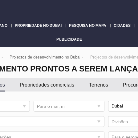
LANO
PROPRIEDADE NO DUBAI
PESQUISA NO MAPA
CIDADES
PUBLICIDADE
›
Projectos de desenvolvimento no Dubai
›
Projectos de desenvolvim
IMENTO PRONTOS A SEREM LANÇA
os
Propriedades comerciais
Terrenos
Procur
Para o mar, m
Divisões
tações
Para o aerop