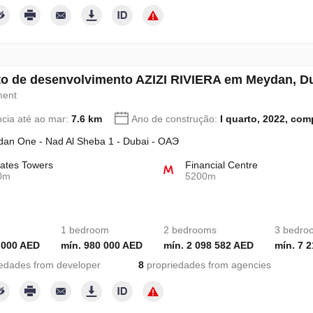
to de desenvolvimento AZIZI RIVIERA em Meydan, D
ment
ncia até ao mar:
7.6 km
Ano de construção:
I quarto, 2022, com
an One - Nad Al Sheba 1 - Dubai - ОАЭ
ates Towers
Financial Centre
0m
5200m
1 bedroom
2 bedrooms
3 bedro
 000 AED
mín. 980 000 AED
mín. 2 098 582 AED
mín. 7 
edades from developer
8
propriedades from agencies