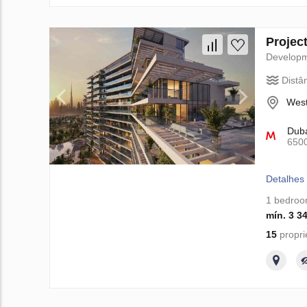
Projec
Develop
Distâ
West
Duba
650
Detalhes
1 bedro
mín. 3 3
15
propri