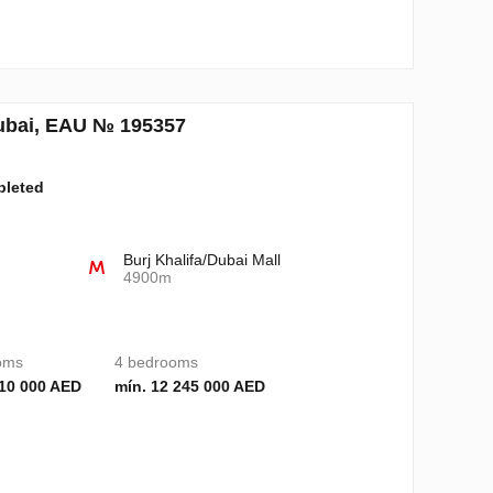
ubai, EAU № 195357
pleted
Burj Khalifa/Dubai Mall
4900m
oms
4 bedrooms
210 000 AED
mín. 12 245 000 AED