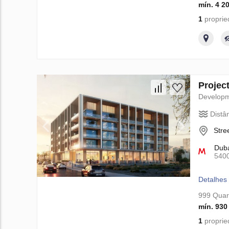
mín. 4 2
1
proprie
Projec
Develop
Distâ
Stre
Duba
540
Detalhes
999 Quar
mín. 930
1
proprie