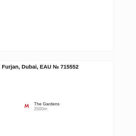
 Furjan, Dubai, EAU № 715552
The Gardens
2500m