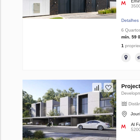
Emir
350
Detalhes
6 Quarto
mín. 59 
1
proprie
Projec
Develop
Distâ
Jour
Al F
520