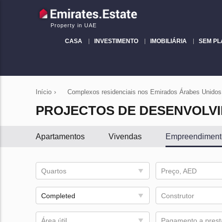
Property in UAE
CASA
INVESTIMENTO
IMOBILIÁRIA
SEM P
Início
›
Complexos residenciais nos Emirados Árabes Unidos
PROJECTOS DE DESENVOLV
Apartamentos
Vivendas
Empreendiment
Quartos
Preço, AED
Completed
Construtor
Área útil
Pagamento a pres