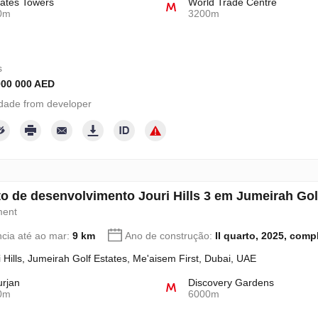
ates Towers
World Trade Centre
0m
3200m
s
000 000 AED
dade from developer
to de desenvolvimento Jouri Hills 3 em Jumeirah Go
ment
ncia até ao mar:
9 km
Ano de construção:
II quarto, 2025, comp
i Hills, Jumeirah Golf Estates, Me'aisem First, Dubai, UAE
urjan
Discovery Gardens
0m
6000m