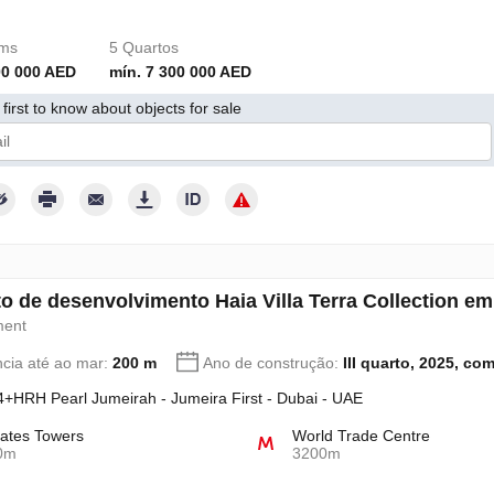
oms
5 Quartos
00 000 AED
mín. 7 300 000 AED
first to know about objects for sale
torizo o tratamento dos meus dados pessoais de acordo com a Política
to de desenvolvimento Haia Villa Terra Collection 
ment
ncia até ao mar:
200 m
Ano de construção:
III quarto, 2025, co
+HRH Pearl Jumeirah - Jumeira First - Dubai - UAE
ates Towers
World Trade Centre
0m
3200m