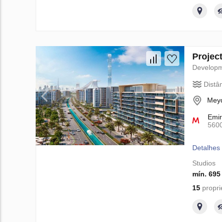
Projec
Develop
Distâ
Meyd
Emir
560
Detalhes
Studios
mín. 695
15
propri