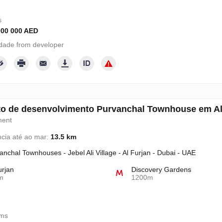
s
000 000 AED
dade from developer
to de desenvolvimento Purvanchal Townhouse em Al
ment
ncia até ao mar:
13.5 km
anchal Townhouses - Jebel Ali Village - Al Furjan - Dubai - UAE
urjan
Discovery Gardens
m
1200m
oms