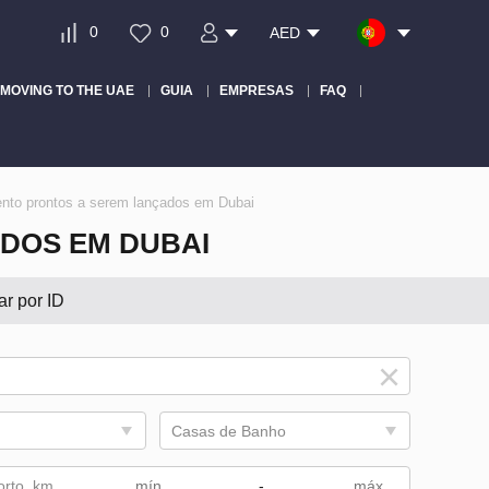
0
0
AED
MOVING TO THE UAE
GUIA
EMPRESAS
FAQ
ento prontos a serem lançados em Dubai
DOS EM DUBAI
ar por ID
Casas de Banho
orto, km
-