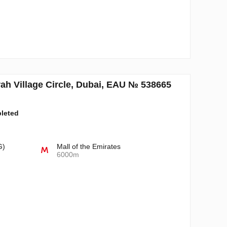
ah Village Circle, Dubai, EAU № 538665
pleted
G)
Mall of the Emirates
6000m