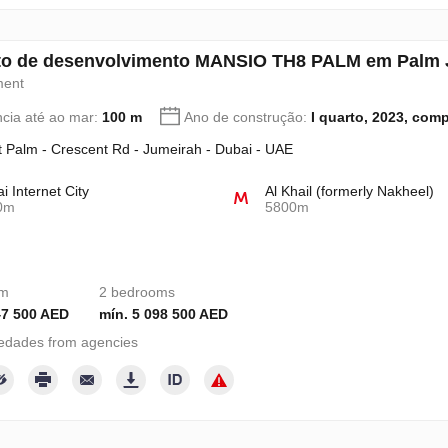
to de desenvolvimento MANSIO TH8 PALM em Palm 
ment
ncia até ao mar:
100 m
Ano de construção:
I quarto, 2023, com
 Palm - Crescent Rd - Jumeirah - Dubai - UAE
i Internet City
Al Khail (formerly Nakheel)
0m
5800m
om
2 bedrooms
47 500 AED
mín. 5 098 500 AED
edades from agencies