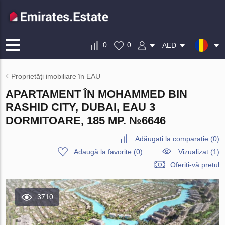
0
0
AED
Proprietăți imobiliare în EAU
APARTAMENT ÎN MOHAMMED BIN
RASHID CITY, DUBAI, EAU 3
DORMITOARE, 185 MP. №6646
Adăugați la comparație
(
0
)
Adaugă la favorite
(
0
)
Vizualizat (1)
Oferiți-vă prețul
3710