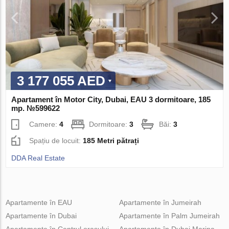
3 177 055 AED
Apartament în Motor City, Dubai, EAU 3 dormitoare, 185
mp. №599622
Camere:
4
Dormitoare:
3
Băi:
3
Spațiu de locuit:
185 Metri pătrați
DDA Real Estate
Apartamente în EAU
Apartamente în Jumeirah
Apartamente în Dubai
Apartamente în Palm Jumeirah
Apartamente în Centrul orașului
Apartamente în Dubai Marina