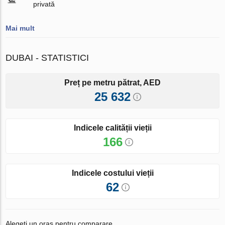
privată
Mai mult
DUBAI - STATISTICI
Preț pe metru pătrat, AED
25 632
Indicele calității vieții
166
Indicele costului vieții
62
Alegeți un oraș pentru comparare.