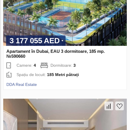
3 177 055 AED
Apartament în Dubai, EAU 3 dormitoare, 185 mp.
№590660
Camere:
4
Dormitoare:
3
Spațiu de locuit:
185 Metri pătrați
DDA Real Estate