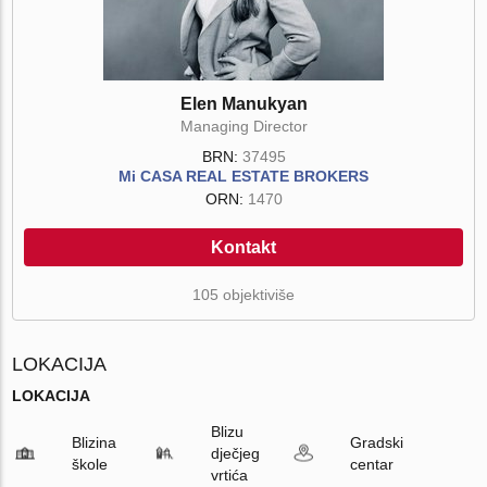
Elen Manukyan
Managing Director
BRN:
37495
Mi CASA REAL ESTATE BROKERS
ORN:
1470
Kontakt
105 objektiviše
LOKACIJA
LOKACIJA
Blizu
Blizina
Gradski
dječjeg
škole
centar
vrtića