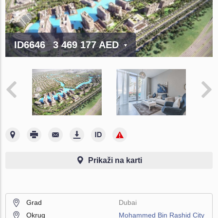
ID6646
3 469 177 AED
Prikaži na karti
Grad
Dubai
Okrug
Mohammed Bin Rashid City