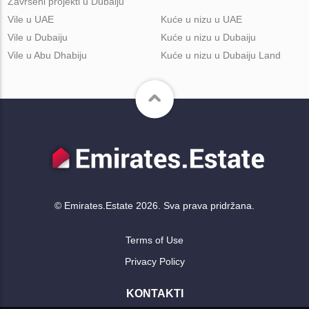
Završeni projekti u Dubaiju
Vile u UAE
Kuće u nizu u UAE
Vile u Dubaiju
Kuće u nizu u Dubaiju
Vile u Abu Dhabiju
Kuće u nizu u Dubaiju Land
© Emirates.Estate 2026. Sva prava pridržana.
Terms of Use
Privacy Policy
KONTAKTI