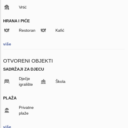
Vrtić
HRANA I PIĆE
Restoran
Kafić
više
OTVORENI OBJEKTI
SADRŽAJI ZA DJECU
Dječje
Škola
igralište
PLAŽA
Privatne
plaže
više