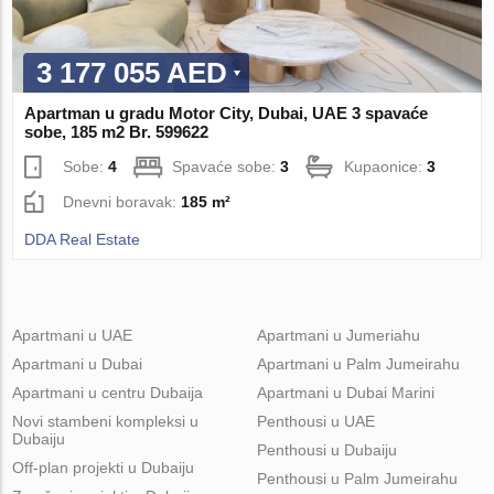
3 177 055 AED
Apartman u gradu Motor City, Dubai, UAE 3 spavaće
sobe, 185 m2 Br. 599622
Sobe:
4
Spavaće sobe:
3
Kupaonice:
3
Dnevni boravak:
185 m²
DDA Real Estate
Apartmani u UAE
Apartmani u Jumeriahu
Apartmani u Dubai
Apartmani u Palm Jumeirahu
Apartmani u centru Dubaija
Apartmani u Dubai Marini
Novi stambeni kompleksi u
Penthousi u UAE
Dubaiju
Penthousi u Dubaiju
Off-plan projekti u Dubaiju
Penthousi u Palm Jumeirahu