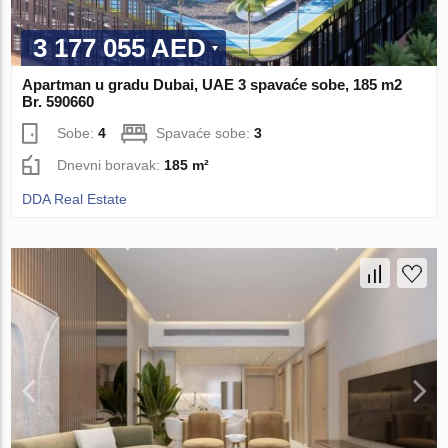
3 177 055 AED
Apartman u gradu Dubai, UAE 3 spavaće sobe, 185 m2
Br. 590660
Sobe:
4
Spavaće sobe:
3
Dnevni boravak:
185 m²
DDA Real Estate