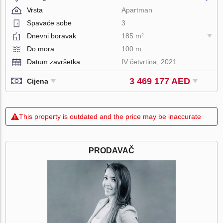
Vrsta
Apartman
Spavaće sobe
3
Dnevni boravak
185 m²
Do mora
100 m
Datum završetka
IV četvrtina, 2021
3 469 177 AED
Cijena
This property is outdated and the price may be inaccurate
PRODAVAČ