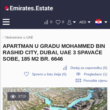
0
0
AED
Nekretnine u UAE
APARTMAN U GRADU MOHAMMED BIN
RASHID CITY, DUBAI, UAE 3 SPAVAĆE
SOBE, 185 M2 BR. 6646
Dodaj za usporedbu
(
0
)
Spremi u listu želja
(
0
)
Pregledano (1)
Ponudite cijenu
3710