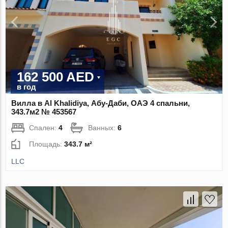
162 500 AED
в год
Вилла в Al Khalidiya, Абу-Даби, ОАЭ 4 спальни,
343.7м2 № 453567
Спален:
4
Ванных:
6
Площадь:
343.7 м²
LLC