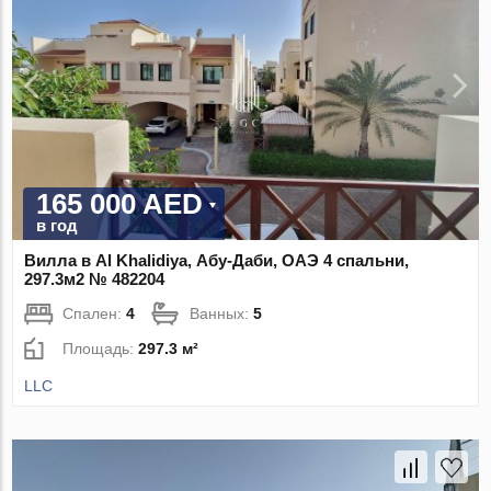
165 000 AED
в год
Вилла в Al Khalidiya, Абу-Даби, ОАЭ 4 спальни,
297.3м2 № 482204
Спален:
4
Ванных:
5
Площадь:
297.3 м²
LLC