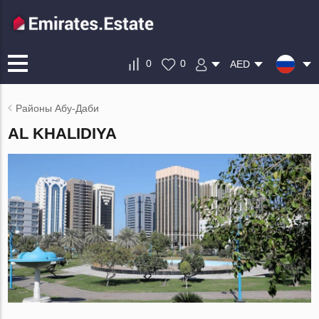
0
0
AED
Районы Абу-Даби
AL KHALIDIYA