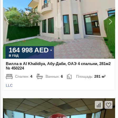
164 998 AED
в год
Вилла в Al Khalidiya, Абу-Даби, ОАЭ 4 спальни, 281м2
№ 450224
Спален:
4
Ванных:
6
Площадь:
281 м²
LLC