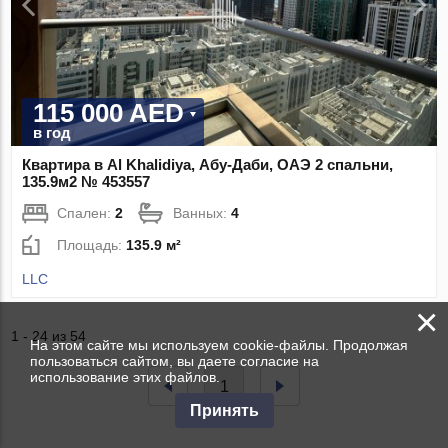
115 000 AED
в год
Квартира в Al Khalidiya, Абу-Даби, ОАЭ 2 спальни,
135.9м2 № 453557
Спален:
2
Ванных:
4
Площадь:
135.9 м²
LLC
×
1 - 24 из 54
На этом сайте мы используем cookie-файлы. Продолжая
пользоваться сайтом, вы даете согласие на
использование этих файлов.
1
Принять