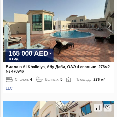
165 000 AED
в год
Вилла в Al Khalidiya, Абу-Даби, ОАЭ 4 спальни, 276м2
№ 478946
Спален:
4
Ванных:
5
Площадь:
276 м²
LLC