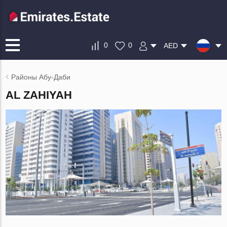
0
0
AED
Районы Абу-Даби
AL ZAHIYAH