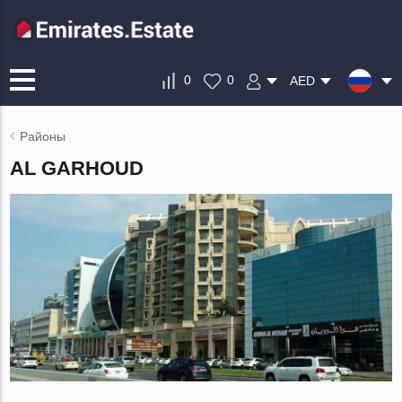
0
0
AED
Районы
AL GARHOUD