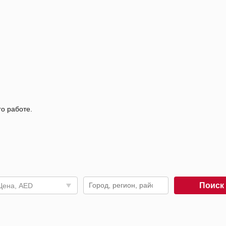
го работе.
Поис
Цена, AED