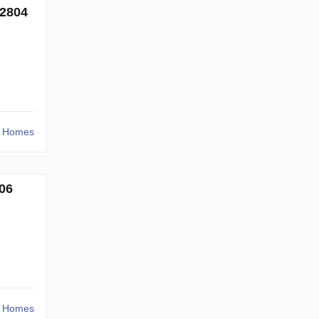
42804
r Homes
06
r Homes