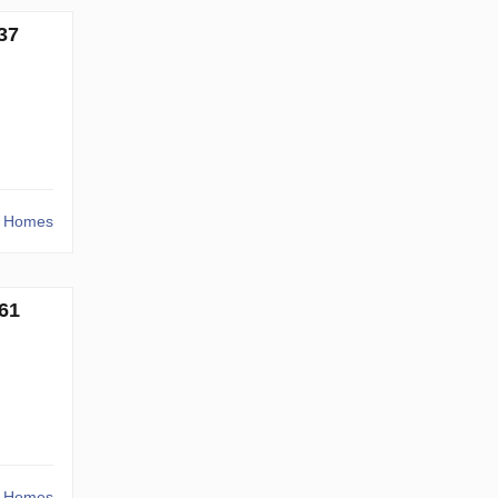
37
r Homes
61
r Homes