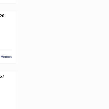
20
r Homes
57