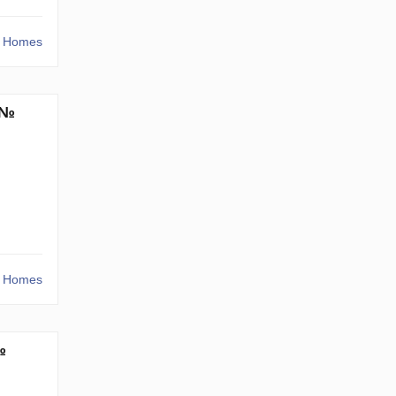
r Homes
 №
r Homes
№