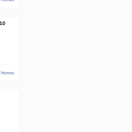
10
r Homes