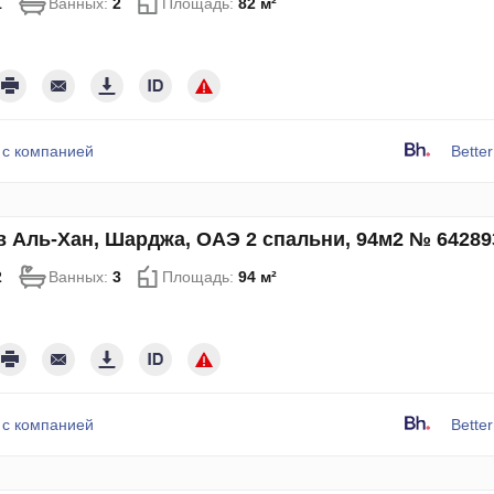
1
Ванных:
2
Площадь:
82 м²
 с компанией
Bette
в Аль-Хан, Шарджа, ОАЭ 2 спальни, 94м2 № 64289
2
Ванных:
3
Площадь:
94 м²
 с компанией
Bette