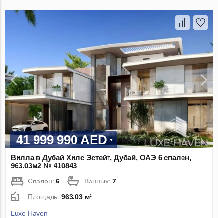
41 999 990 AED
Вилла в Дубай Хилс Эстейт, Дубай, ОАЭ 6 спален,
963.03м2 № 410843
Спален:
6
Ванных:
7
Площадь:
963.03 м²
Luxe Haven