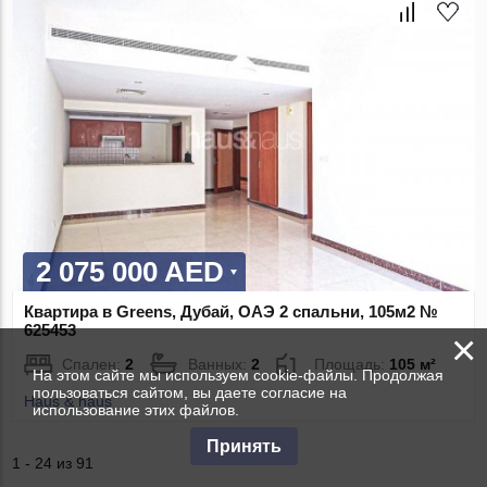
2 075 000 AED
Квартира в Greens, Дубай, ОАЭ 2 спальни, 105м2 №
625453
×
Спален:
2
Ванных:
2
Площадь:
105 м²
На этом сайте мы используем cookie-файлы. Продолжая
пользоваться сайтом, вы даете согласие на
Haus & haus
использование этих файлов.
Принять
1 - 24 из 91