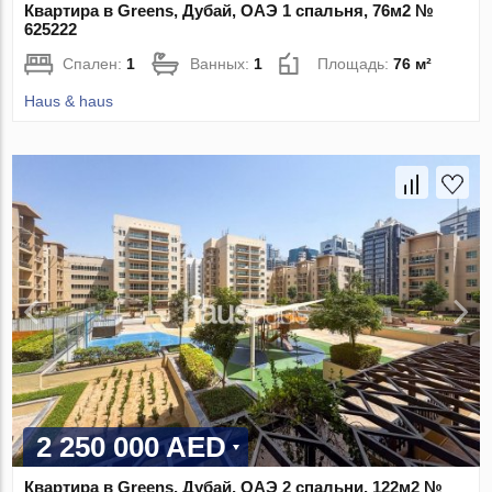
Квартира в Greens, Дубай, ОАЭ 1 спальня, 76м2 №
625222
Спален:
1
Ванных:
1
Площадь:
76 м²
Haus & haus
2 250 000 AED
Квартира в Greens, Дубай, ОАЭ 2 спальни, 122м2 №