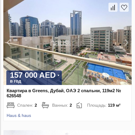
157 000 AED
в год
Квартира в Greens, Дубай, ОАЭ 2 спальни, 119м2 №
626548
Спален:
2
Ванных:
2
Площадь:
119 м²
Haus & haus