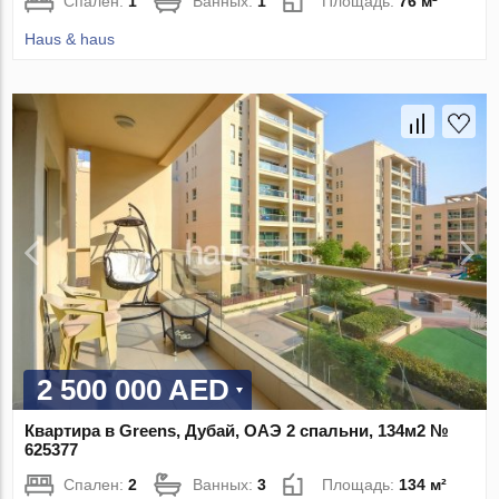
Спален:
1
Ванных:
1
Площадь:
76 м²
Haus & haus
2 500 000 AED
Квартира в Greens, Дубай, ОАЭ 2 спальни, 134м2 №
625377
Спален:
2
Ванных:
3
Площадь:
134 м²