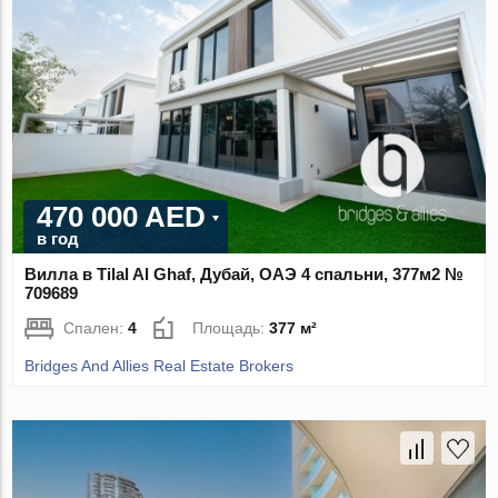
470 000 AED
в год
Вилла в Tilal Al Ghaf, Дубай, ОАЭ 4 спальни, 377м2 №
709689
Спален:
4
Площадь:
377 м²
Bridges And Allies Real Estate Brokers