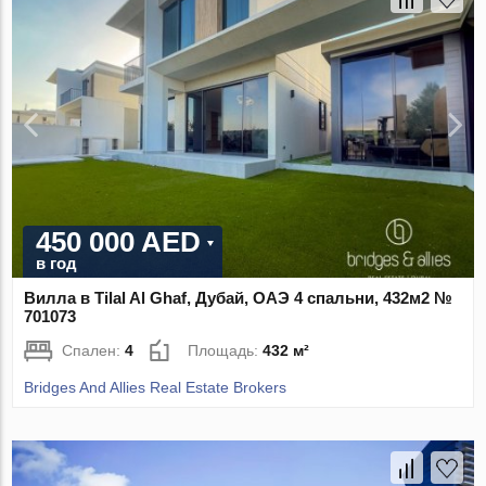
450 000 AED
в год
Вилла в Tilal Al Ghaf, Дубай, ОАЭ 4 спальни, 432м2 №
701073
Спален:
4
Площадь:
432 м²
Bridges And Allies Real Estate Brokers