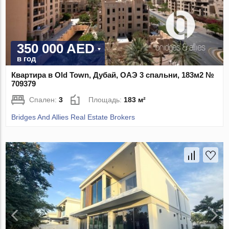
350 000 AED
в год
Квартира в Old Town, Дубай, ОАЭ 3 спальни, 183м2 №
709379
Спален:
3
Площадь:
183 м²
Bridges And Allies Real Estate Brokers