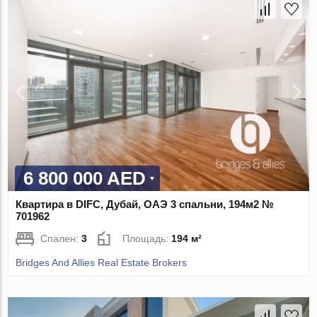
6 800 000 AED
Квартира в DIFC, Дубай, ОАЭ 3 спальни, 194м2 №
701962
Спален:
3
Площадь:
194 м²
Bridges And Allies Real Estate Brokers