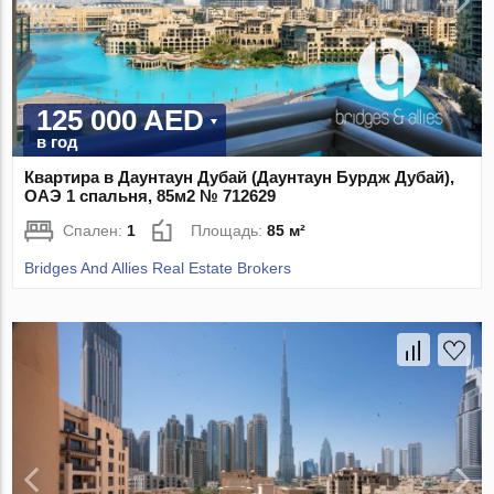
125 000 AED
в год
Квартира в Даунтаун Дубай (Даунтаун Бурдж Дубай),
ОАЭ 1 спальня, 85м2 № 712629
Спален:
1
Площадь:
85 м²
Bridges And Allies Real Estate Brokers