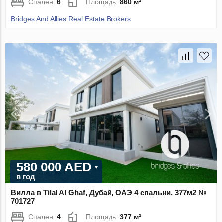
Спален:
6
Площадь:
860 м²
Bridges And Allies Real Estate Brokers
580 000 AED
в год
Вилла в Tilal Al Ghaf, Дубай, ОАЭ 4 спальни, 377м2 №
701727
Спален:
4
Площадь:
377 м²