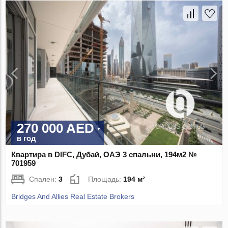
270 000 AED
в год
Квартира в DIFC, Дубай, ОАЭ 3 спальни, 194м2 №
701959
Спален:
3
Площадь:
194 м²
Bridges And Allies Real Estate Brokers