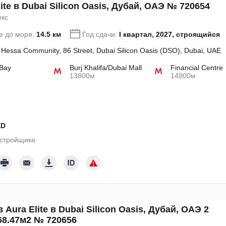
ite в Dubai Silicon Oasis, Дубай, ОАЭ № 720654
екс
е до моря:
14.5 км
Год сдачи:
I квартал, 2027, строящийся
Hessa Community, 86 Street, Dubai Silicon Oasis (DSO), Dubai, UAE
 Bay
Burj Khalifa/Dubai Mall
Financial Centre
13800м
14000м
ED
астройщика
 Aura Elite в Dubai Silicon Oasis, Дубай, ОАЭ 2
68.47м2 № 720656