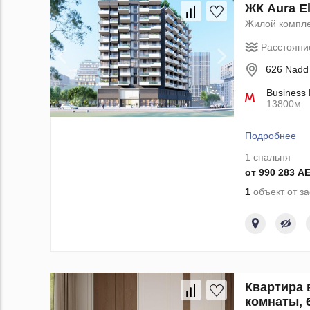
ЖК Aura El
Жилой компл
Расстояни
626 Nadd 
Business
13800м
Подробнее
1 спальня
от 990 283 A
1
объект от з
Квартира в
комнаты, 