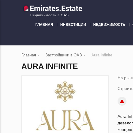
Недвижимость в ОАЭ
ГЛАВНАЯ
ИНВЕСТИЦИИ
НЕДВИЖИМОСТЬ
Главная
›
Застройщики в ОАЭ
›
Aura Infinite
AURA INFINITE
На рынк
Строитс
Aura In
девело
концепц