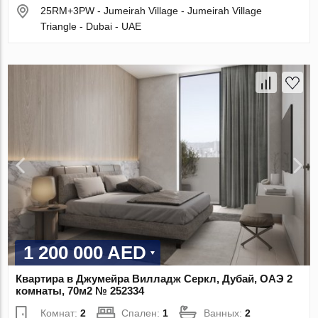
25RM+3PW - Jumeirah Village - Jumeirah Village
Triangle - Dubai - UAE
1 200 000 AED
Квартира в Джумейра Вилладж Серкл, Дубай, ОАЭ 2
комнаты, 70м2 № 252334
Комнат:
2
Спален:
1
Ванных:
2