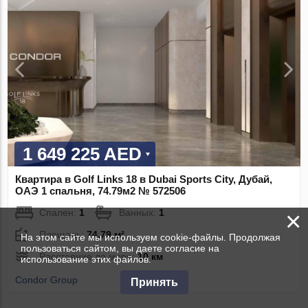
1 649 225 AED
Квартира в Golf Links 18 в Dubai Sports City, Дубай,
ОАЭ 1 спальня, 74.79м2 № 572506
×
Спален:
1
Ванных:
1
Площадь:
74.79 м²
На этом сайте мы используем cookie-файлы. Продолжая
пользоваться сайтом, вы даете согласие на
Расстояние до моря:
10 км
использование этих файлов.
Condor Group
Принять