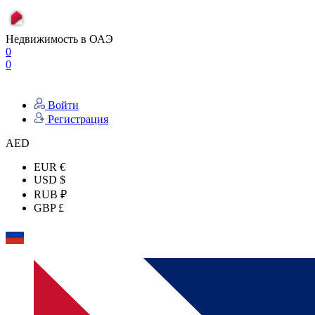
Недвижимость в ОАЭ
0
0
Войти
Регистрация
AED
EUR €
USD $
RUB ₽
GBP £