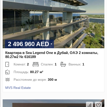
2 496 960 AED
Квартира в Sea Legend One в Дубай, ОАЭ 2 комнаты,
80.27м2 № 616189
Комнат:
2
Спален:
1
Ванных:
1
Площадь:
80.27 м²
Расстояние до моря:
300 м
MVS Real Estate