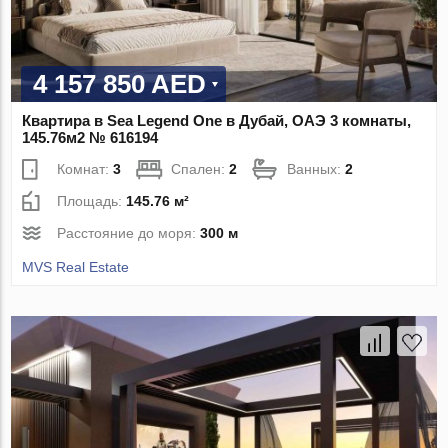
4 157 850 AED
Квартира в Sea Legend One в Дубай, ОАЭ 3 комнаты,
145.76м2 № 616194
Комнат:
3
Спален:
2
Ванных:
2
Площадь:
145.76 м²
Расстояние до моря:
300 м
MVS Real Estate