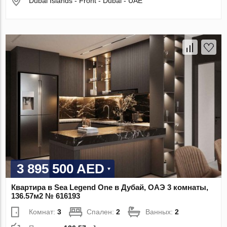
Dubai Islands - Front - Dubai - UAE
3 895 500 AED
Квартира в Sea Legend One в Дубай, ОАЭ 3 комнаты,
136.57м2 № 616193
Комнат:
3
Спален:
2
Ванных:
2