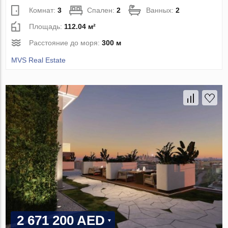
Комнат:
3
Спален:
2
Ванных:
2
Площадь:
112.04 м²
Расстояние до моря:
300 м
MVS Real Estate
2 671 200 AED