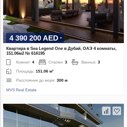
4 390 200 AED
Квартира в Sea Legend One в Дубай, ОАЭ 4 комнаты,
151.06м2 № 616195
Комнат:
4
Спален:
3
Ванных:
3
Площадь:
151.06 м²
Расстояние до моря:
300 м
MVS Real Estate