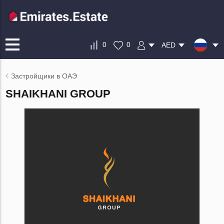
0
0
AED
Застройщики в ОАЭ
SHAIKHANI GROUP