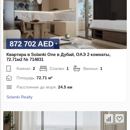
872 702 AED
Квартира в Solanki One в Дубай, ОАЭ 2 комнаты,
72.71м2 № 714831
Комнат:
2
Спален:
1
Ванных:
1
Площадь:
72.71 м²
Расстояние до моря:
24.5 км
Solanki Realty