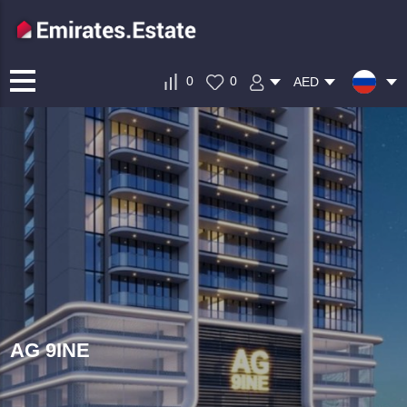
0
0
AED
AG 9INE