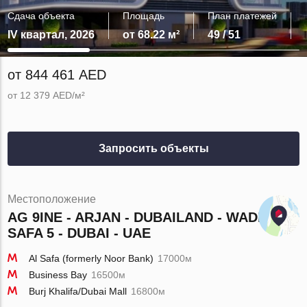
Сдача объекта
Площадь
План платежей
IV квартал, 2026
от 68.22 м²
49 / 51
от 844 461 AED
от 12 379 AED/м²
Запросить объекты
Местоположение
AG 9INE - ARJAN - DUBAILAND - WADI AL
SAFA 5 - DUBAI - UAE
Al Safa (formerly Noor Bank)
17000м
Business Bay
16500м
Burj Khalifa/Dubai Mall
16800м