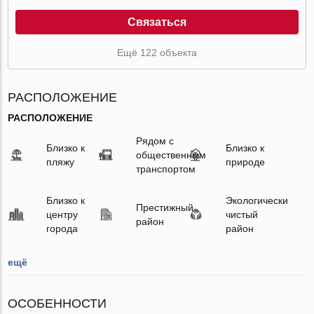
Связаться
Ещё 122 объекта
РАСПОЛОЖЕНИЕ
РАСПОЛОЖЕНИЕ
Рядом с
Близко к
Близко к
общественным
пляжу
природе
транспортом
Близко к
Экологически
Престижный
центру
чистый
район
города
район
ещё
ОСОБЕННОСТИ