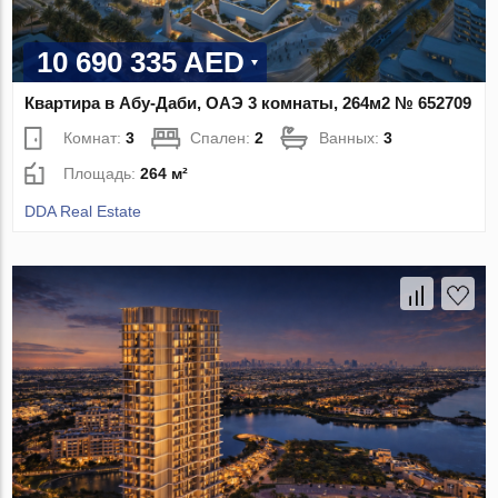
10 690 335 AED
Квартира в Абу-Даби, ОАЭ 3 комнаты, 264м2 № 652709
Комнат:
3
Спален:
2
Ванных:
3
Площадь:
264 м²
DDA Real Estate