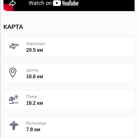
КАРТА
Аэропорт
20.5 км
Центр
16.6 км
Пляж
16.2 км
Больница
7.8 км