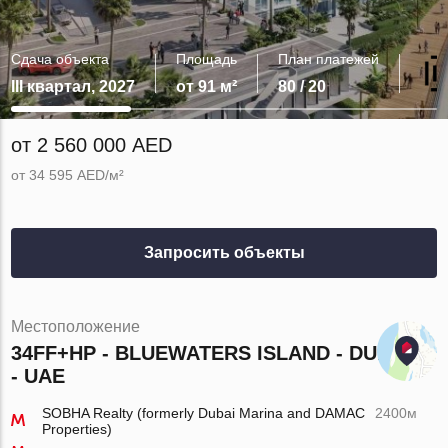
Сдача объекта
Площадь
План платежей
III квартал, 2027
от 91 м²
80 / 20
от 2 560 000 AED
от 34 595 AED/м²
Запросить объекты
Местоположение
34FF+HP - BLUEWATERS ISLAND - DUBAI
- UAE
SOBHA Realty (formerly Dubai Marina and DAMAC
2400м
Properties)