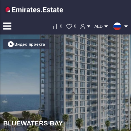
0
0
AED
Видео проекта
BLUEWATERS BAY