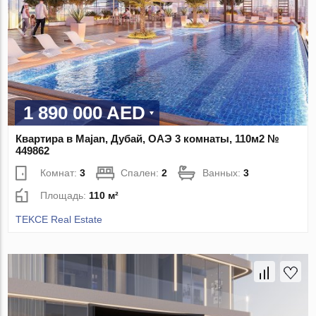
1 890 000 AED
Квартира в Majan, Дубай, ОАЭ 3 комнаты, 110м2 №
449862
Комнат:
3
Спален:
2
Ванных:
3
Площадь:
110 м²
TEKCE Real Estate