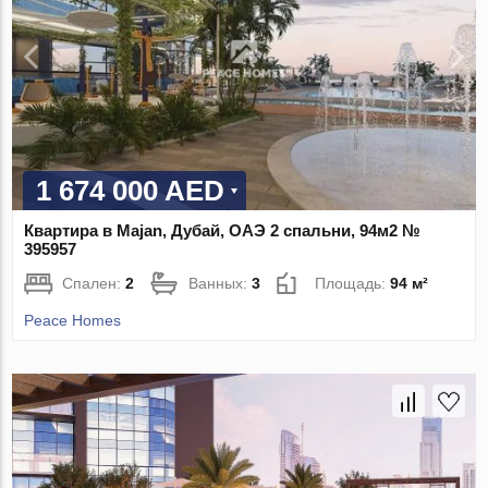
1 674 000 AED
Квартира в Majan, Дубай, ОАЭ 2 спальни, 94м2 №
395957
Спален:
2
Ванных:
3
Площадь:
94 м²
Peace Homes