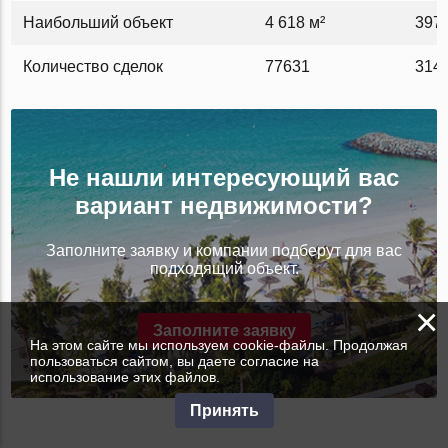
Наибольший объект
4 618 м²
397 
Количество сделок
77631
314
Не нашли интересующий вас
вариант недвижимости?
Заполните заявку и компании подберут для вас
подходящий объект.
×
Заполните заявку
На этом сайте мы используем cookie-файлы. Продолжая
пользоваться сайтом, вы даете согласие на
использование этих файлов.
Принять