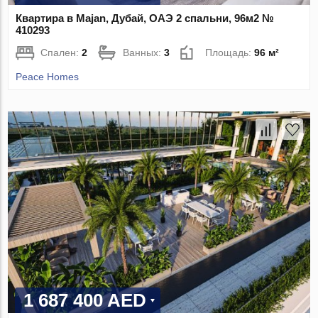
Квартира в Majan, Дубай, ОАЭ 2 спальни, 96м2 №
410293
Спален:
2
Ванных:
3
Площадь:
96 м²
Peace Homes
1 687 400 AED