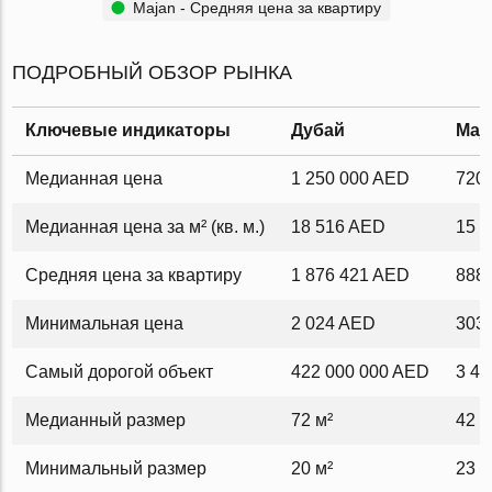
Majan - Средняя цена за квартиру
ПОДРОБНЫЙ ОБЗОР РЫНКА
Ключевые индикаторы
Дубай
Maj
Медианная цена
1 250 000 AED
720
Медианная цена за м² (кв. м.)
18 516 AED
15 
Средняя цена за квартиру
1 876 421 AED
888
Минимальная цена
2 024 AED
303
Самый дорогой объект
422 000 000 AED
3 4
Медианный размер
72 м²
42 м
Минимальный размер
20 м²
23 м