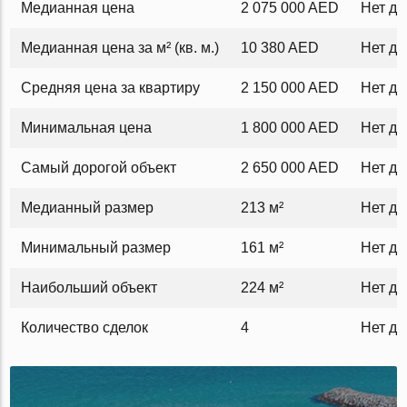
Медианная цена
2 075 000 AED
Нет д
Медианная цена за м² (кв. м.)
10 380 AED
Нет д
Средняя цена за квартиру
2 150 000 AED
Нет д
Минимальная цена
1 800 000 AED
Нет д
Самый дорогой объект
2 650 000 AED
Нет д
Медианный размер
213 м²
Нет д
Минимальный размер
161 м²
Нет д
Наибольший объект
224 м²
Нет д
Количество сделок
4
Нет д