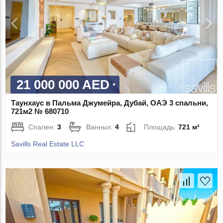
21 000 000 AED
Таунхаус в Пальма Джумейра, Дубай, ОАЭ 3 спальни,
721м2 № 680710
Спален:
3
Ванных:
4
Площадь:
721 м²
Savills Real Estate LLC