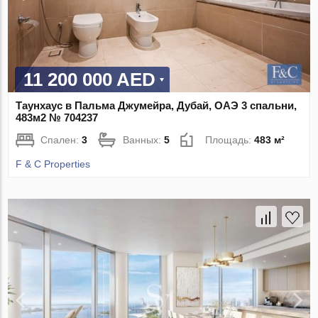
11 200 000 AED
Таунхаус в Пальма Джумейра, Дубай, ОАЭ 3 спальни,
483м2 № 704237
Спален:
3
Ванных:
5
Площадь:
483 м²
F & C Properties