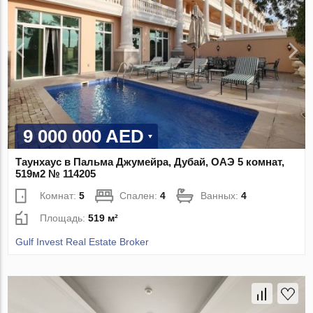
9 000 000 AED
Таунхаус в Пальма Джумейра, Дубай, ОАЭ 5 комнат,
519м2 № 114205
Комнат:
5
Спален:
4
Ванных:
4
Площадь:
519 м²
Gulf Invest Real Estate Broker