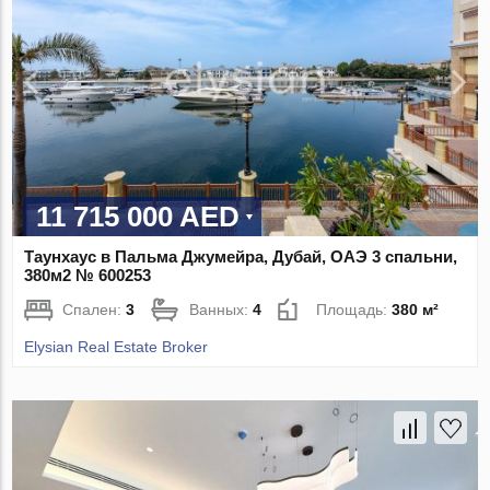
11 715 000 AED
Таунхаус в Пальма Джумейра, Дубай, ОАЭ 3 спальни,
380м2 № 600253
Спален:
3
Ванных:
4
Площадь:
380 м²
Elysian Real Estate Broker