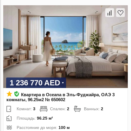
1 236 770 AED
Квартира в Oceana в Эль-Фуджайра, ОАЭ 3
комнаты, 96.25м2 № 650602
Комнат:
3
Спален:
2
Ванных:
2
Площадь:
96.25 м²
Расстояние до моря:
100 м