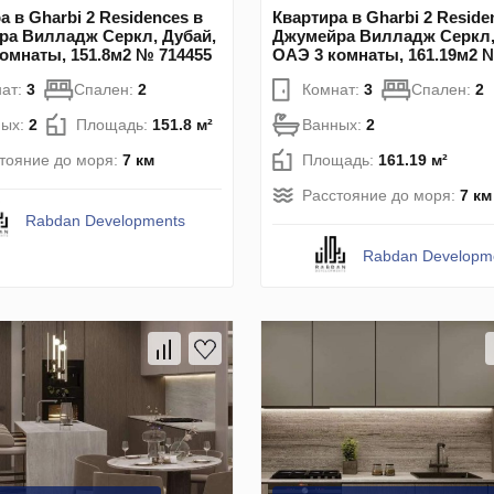
а в Gharbi 2 Residences в
Квартира в Gharbi 2 Reside
ра Вилладж Серкл, Дубай,
Джумейра Вилладж Серкл,
омнаты, 151.8м2 № 714455
ОАЭ 3 комнаты, 161.19м2 
ат:
3
Спален:
2
Комнат:
3
Спален:
2
ных:
2
Площадь:
151.8 м²
Ванных:
2
тояние до моря:
7 км
Площадь:
161.19 м²
Расстояние до моря:
7 км
Rabdan Developments
Rabdan Developm