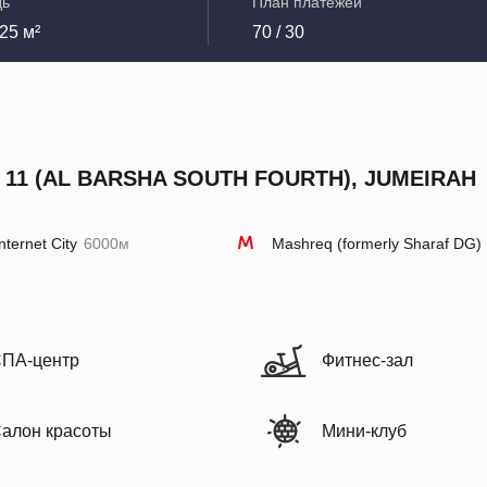
дь
План платежей
25 м²
70 / 30
T 11 (AL BARSHA SOUTH FOURTH), JUMEIRAH
nternet City
6000м
Mashreq (formerly Sharaf DG)
ПА-центр
Фитнес-зал
алон красоты
Мини-клуб