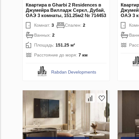
Квартира в Gharbi 2 Residences в
Квартир
Джумейра Вилладж Серкл, Дубай,
Джумей
ОАЭ 3 комнаты, 151.25м2 № 714453
ОАЭ 3 к
Комнат:
3
Спален:
2
Комн
Ванных:
2
Ван
Площадь:
151.25 м²
Расс
Расстояние до моря:
7 км
Rabdan Developments