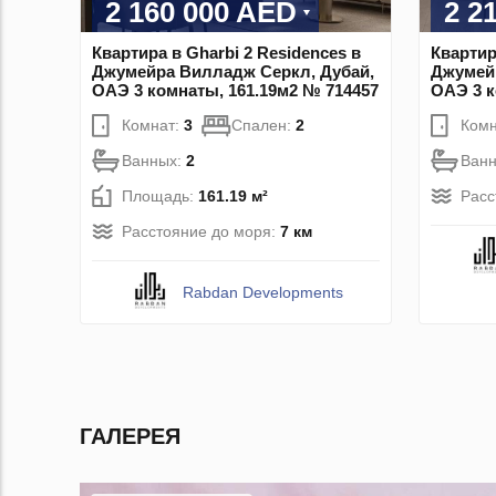
2 160 000 AED
2 2
Квартира в Gharbi 2 Residences в
Квартир
Джумейра Вилладж Серкл, Дубай,
Джумей
ОАЭ 3 комнаты, 161.19м2 № 714457
ОАЭ 3 к
Комнат:
3
Спален:
2
Комн
Ванных:
2
Ван
Площадь:
161.19 м²
Расс
Расстояние до моря:
7 км
Rabdan Developments
ГАЛЕРЕЯ