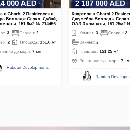
14 000 AED
2 187 000 AED
а в Gharbi 2 Residences в
Квартира в Gharbi 2 Reside
ра Вилладж Серкл, Дубай,
Джумейра Вилладж Серкл,
омнаты, 151.8м2 № 714456
ОАЭ 3 комнаты, 151.25м2 
ат:
3
Спален:
2
Комнат:
3
Спален:
2
ных:
2
Площадь:
151.8 м²
Ванных:
2
тояние до моря:
7 км
Площадь:
151.25 м²
Расстояние до моря:
7 км
Rabdan Developments
Rabdan Developm