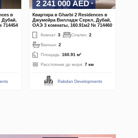
2 241 000 AED
nces в
Квартира в Gharbi 2 Residences в
 Дубай,
Джумейра Вилладж Серкл, Дубай,
№ 714454
ОАЭ 3 комнаты, 160.91м2 № 714460
Комнат:
3
Спален:
2
Ванных:
2
Площадь:
160.91 м²
Расстояние до моря:
7 км
ents
Rabdan Developments