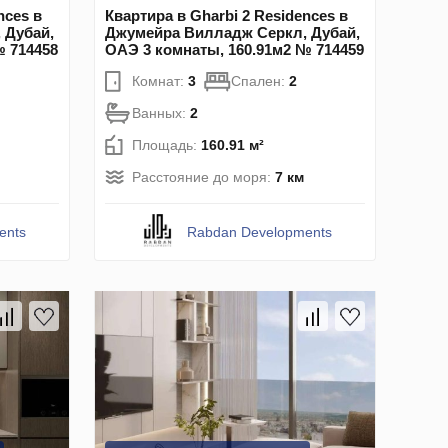
nces в
Квартира в Gharbi 2 Residences в
 Дубай,
Джумейра Вилладж Серкл, Дубай,
№ 714458
ОАЭ 3 комнаты, 160.91м2 № 714459
Комнат:
3
Спален:
2
Ванных:
2
Площадь:
160.91 м²
Расстояние до моря:
7 км
ents
Rabdan Developments