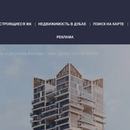
СТРОЯЩИЕСЯ ЖК
НЕДВИЖИМОСТЬ В ДУБАЕ
ПОИСК НА КАРТЕ
РЕКЛАМА
nces в Джумейра Вилладж Серкл, Дубай, ОАЭ № 714450