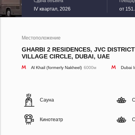
Сдача объекта
Площа
IV квартал, 2026
от 151.
Местоположение
GHARBI 2 RESIDENCES, JVC DISTRIC
VILLAGE CIRCLE, DUBAI, UAE
Al Khail (formerly Nakheel)
6000м
Dubai I
Сауна
С
Кинотеатр
С