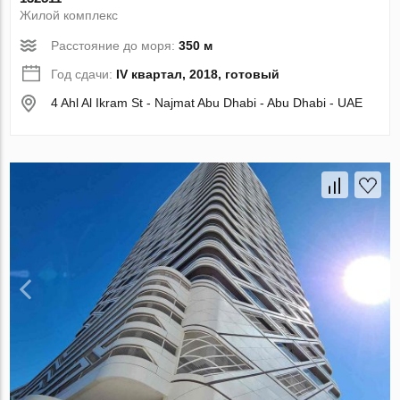
Жилой комплекс
Расстояние до моря:
350 м
Год сдачи:
IV квартал, 2018, готовый
4 Ahl Al Ikram St - Najmat Abu Dhabi - Abu Dhabi - UAE