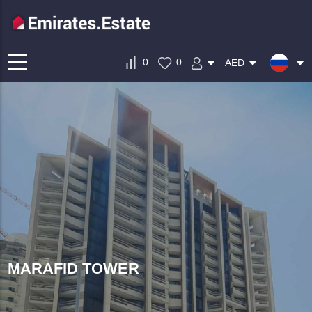
0
0
AED
MARAFID TOWER