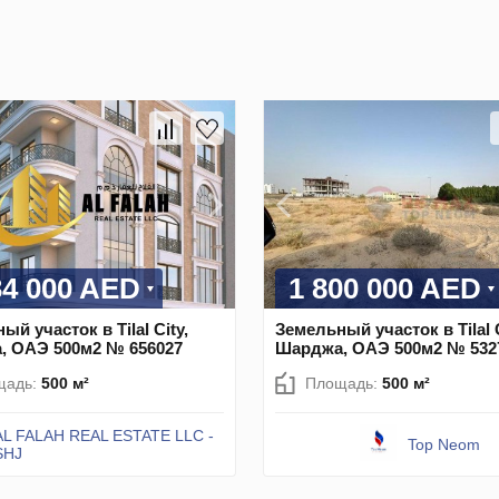
34 000 AED
1 800 000 AED
й участок в Tilal City,
Земельный участок в Tilal C
, ОАЭ 500м2 № 656027
Шарджа, ОАЭ 500м2 № 532
щадь:
500 м²
Площадь:
500 м²
AL FALAH REAL ESTATE LLC -
Top Neom
SHJ