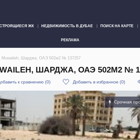
СТРОЯЩИЕСЯ ЖК
НЕДВИЖИМОСТЬ В ДУБАЕ
ПОИСК НА КАРТЕ
РЕКЛАМА
в Muwaileh, Шарджа, ОАЭ 502м2 № 137257
AILEH, ШАРДЖА, ОАЭ 502М2 № 1
обавить к сравнению
(
0
)
Добавить в избранное
(
0
)
Срочная пр