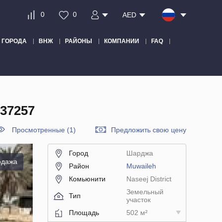
0
0
AED
ГОРОДА
ВНЖ
РАЙОНЫ
КОМПАНИИ
FAQ
37257
Просмотренные (1)
Предложить свою цену
Город
Шарджа
одажа
Район
Muwaileh
Комьюнити
Naseej District
Земельный
Тип
участок
Площадь
502 м²