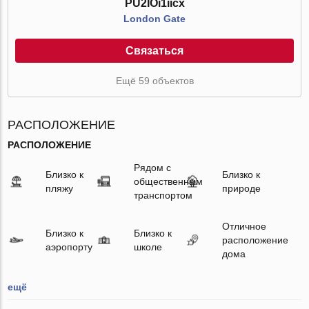
PU2IOi1iicx
London Gate
Связаться
Ещё 59 объектов
РАСПОЛОЖЕНИЕ
РАСПОЛОЖЕНИЕ
Рядом с
Близко к
Близко к
общественным
пляжу
природе
транспортом
Отличное
Близко к
Близко к
расположение
аэропорту
школе
дома
ещё