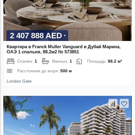
2 407 888 AED
Квартира в Franck Muller Vanguard в Дубай Марина,
ОАЭ 1 спальня, 88.2м2 № 573851
Спален:
1
Ванных:
1
Площадь:
88.2 м²
Расстояние до моря:
500 м
London Gate