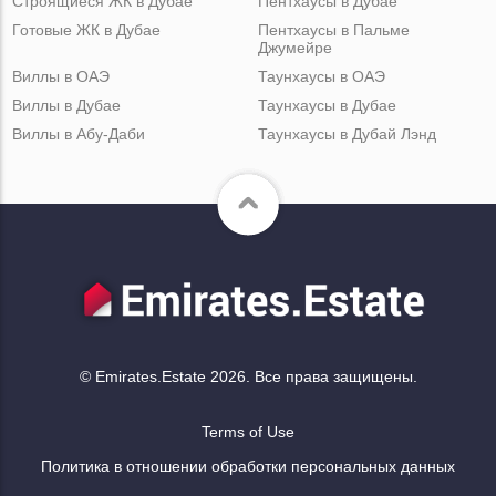
Строящиеся ЖК в Дубае
Пентхаусы в Дубае
Готовые ЖК в Дубае
Пентхаусы в Пальме
Джумейре
Виллы в ОАЭ
Таунхаусы в ОАЭ
Виллы в Дубае
Таунхаусы в Дубае
Виллы в Абу-Даби
Таунхаусы в Дубай Лэнд
© Emirates.Estate 2026. Все права защищены.
Terms of Use
Политика в отношении обработки персональных данных