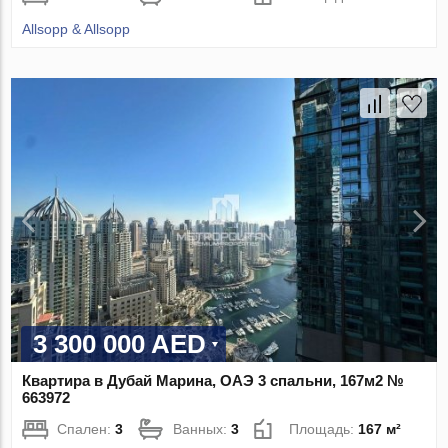
Allsopp & Allsopp
3 300 000 AED
Квартира в Дубай Марина, ОАЭ 3 спальни, 167м2 №
663972
Спален:
3
Ванных:
3
Площадь:
167 м²