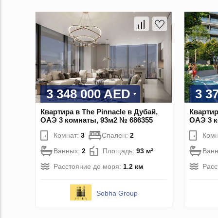
3 348 000 AED
3 3
Квартира в The Pinnacle в Дубай,
Квартир
ОАЭ 3 комнаты, 93м2 № 686355
ОАЭ 3 к
Комнат:
3
Спален:
2
Комн
Ванных:
2
Площадь:
93 м²
Ван
Расстояние до моря:
1.2 км
Расс
Sobha Group