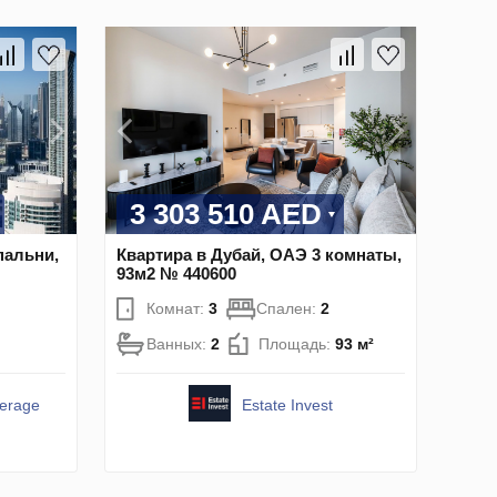
3 303 510 AED
пальни,
Квартира в Дубай, ОАЭ 3 комнаты,
93м2 № 440600
Комнат:
3
Спален:
2
Ванных:
2
Площадь:
93 м²
kerage
Estate Invest