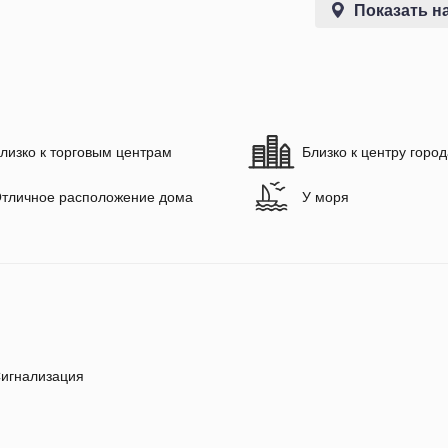
Показать на
лизко к торговым центрам
Близко к центру горо
тличное расположение дома
У моря
игнализация