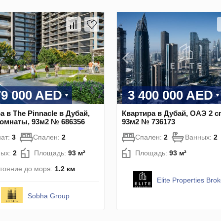
79 000 AED
3 400 000 AED
а в The Pinnacle в Дубай,
Квартира в Дубай, ОАЭ 2 с
омнаты, 93м2 № 686356
93м2 № 736173
ат:
3
Спален:
2
Спален:
2
Ванных:
2
ных:
2
Площадь:
93 м²
Площадь:
93 м²
тояние до моря:
1.2 км
Elite Properties Bro
Sobha Group