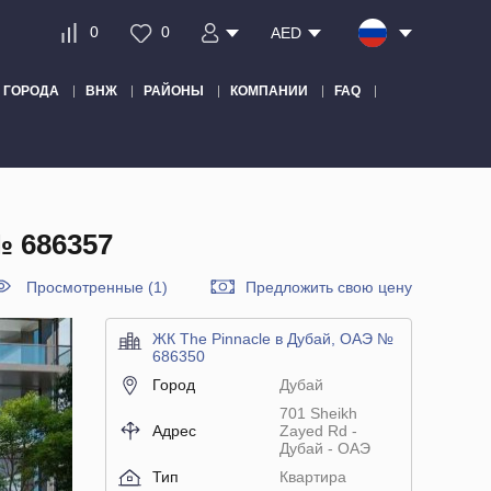
0
0
AED
ГОРОДА
ВНЖ
РАЙОНЫ
КОМПАНИИ
FAQ
 686357
Просмотренные (1)
Предложить свою цену
ЖК The Pinnacle в Дубай, ОАЭ №
686350
Город
Дубай
701 Sheikh
Адрес
Zayed Rd -
Дубай - ОАЭ
Тип
Квартира