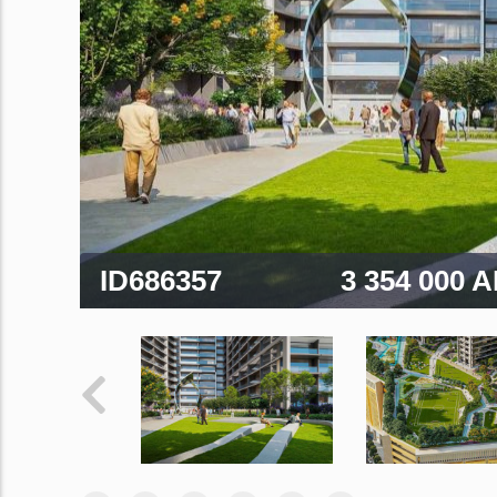
ID686357
3 354 000 