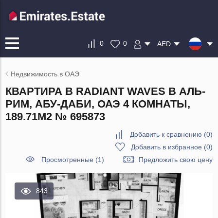
0
0
AED
Недвижимость в ОАЭ
КВАРТИРА В RADIANT WAVES В АЛЬ-
РИМ, АБУ-ДАБИ, ОАЭ 4 КОМНАТЫ,
189.71М2 № 695873
Добавить к сравнению
(
0
)
Добавить в избранное
(
0
)
Просмотренные (1)
Предложить свою цену
843